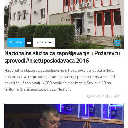
Društvo
Požarevac
Nacionalna služba za zapošljavanje u Požarevcu
sprovodi Anketu poslodavaca 2016
Nacionalna služba za zapošljavanje u Požarevcu sprovodi anketu
poslodavaca u cilju kontinuiranog praćenja potreba tržišta rada. U
anketi će učestvovati 5.000 poslodavaca iz cele Srbije, a 93 sa
teritorije Braničevskog okruga. Nešto…
3 Nov 2016, 14:01