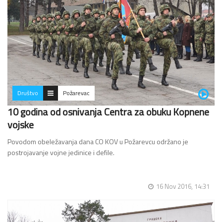
Društvo
Požarevac
10 godina od osnivanja Centra za obuku Kopnene
vojske
Povodom obeležavanja dana CO KOV u Požarevcu održano je
postrojavanje vojne jedinice i defile.
16 Nov 2016, 14:31