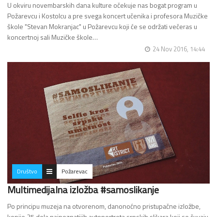
U okviru novembarskih dana kulture očekuje nas bogat program u
Požarevcu i Kostolcu a pre svega koncert učenika i profesora Muzičke
škole "Stevan Mokranjac" u Požarevcu koji će se održati večeras u
koncertnoj sali Muzičke škole…
24 Nov 2016, 14:44
Društvo
Požarevac
Multimedijalna izložba #samoslikanje
Po principu
muzeja na otvorenom
, danonoćno pristupačne izložbe,
kopije 25 dela najpoznatijih autoportreta srpskih slikara koji se čuvaju