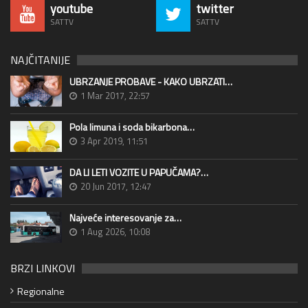
youtube
twitter
SATTV
SATTV
NAJČITANIJE
UBRZANJE PROBAVE - KAKO UBRZATI…
1 Mar 2017, 22:57
Pola limuna i soda bikarbona…
3 Apr 2019, 11:51
DA LI LETI VOZITE U PAPUČAMA?…
20 Jun 2017, 12:47
Najveće interesovanje za…
1 Aug 2026, 10:08
BRZI LINKOVI
Regionalne