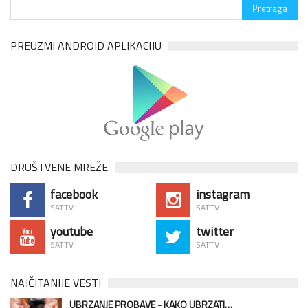
PREUZMI ANDROID APLIKACIJU
DRUŠTVENE MREŽE
facebook
instagram
SATTV
SATTV
youtube
twitter
SATTV
SATTV
NAJČITANIJE VESTI
UBRZANJE PROBAVE - KAKO UBRZATI…