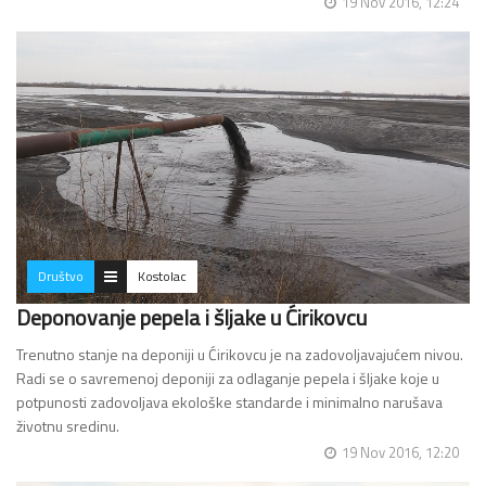
19 Nov 2016, 12:24
Društvo
Kostolac
Deponovanje pepela i šljake u Ćirikovcu
Trenutno stanje na deponiji u Ćirikovcu je na zadovoljavajućem nivou.
Radi se o savremenoj deponiji za odlaganje pepela i šljake koje u
potpunosti zadovoljava ekološke standarde i minimalno narušava
životnu sredinu.
Da bi zaštitili…
19 Nov 2016, 12:20