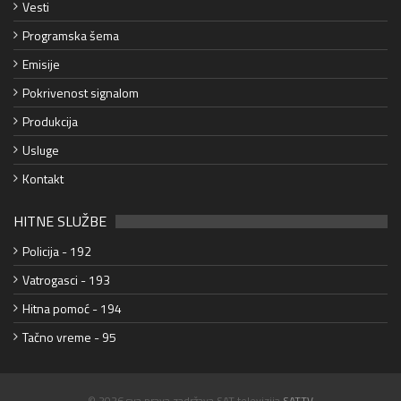
Vesti
Programska šema
Emisije
Pokrivenost signalom
Produkcija
Usluge
Kontakt
HITNE SLUŽBE
Policija - 192
Vatrogasci - 193
Hitna pomoć - 194
Tačno vreme - 95
© 2026 sva prava zadržava SAT televizija
SATTV