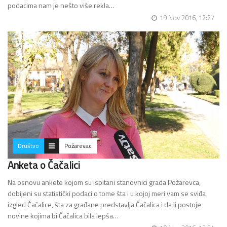
podacima nam je nešto više rekla…
19 Nov 2016, 12:27
Društvo
Požarevac
Anketa o Čačalici
Na osnovu ankete kojom su ispitani stanovnici grada Požarevca,
dobijeni su statistički podaci o tome šta i u kojoj meri vam se sviđa
izgled Čačalice, šta za građane predstavlja Čačalica i da li postoje
novine kojima bi Čačalica bila lepša…