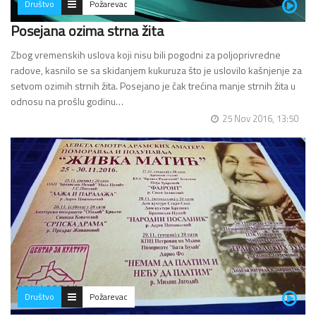
Društvo
Požarevac
Posejana ozima strna žita
Zbog vremenskih uslova koji nisu bili pogodni za poljoprivredne
radove, kasnilo se sa skidanjem kukuruza što je uslovilo kašnjenje za
setvom ozimih strnih žita. Posejano je čak trećina manje strnih žita u
odnosu na prošlu godinu…
25 Nov 2016, 13:50
Društvo
Požarevac