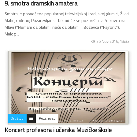
9. smotra dramskih amatera
Smotra je posvećena popularnoj televizijskoj i radijskoj glumici, Živki
Matić, rođenoj Požarevljanki. Takmičiće se pozorišta iz Petrovca na
Mlavi (''Nemam da platim i neću da platim''), Boževca (''Fajront''),
Malog…
25 Nov 2016, 13:32
Društvo
Požarevac
Koncert profesora i učenika Muzičke škole