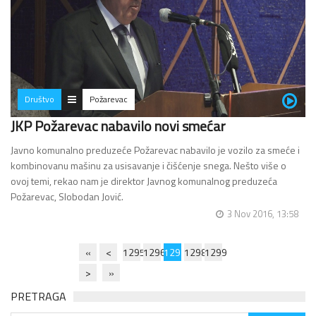
Društvo
Požarevac
JKP Požarevac nabavilo novi smećar
Javno komunalno preduzeće Požarevac nabavilo je vozilo za smeće i
kombinovanu mašinu za usisavanje i čišćenje snega. Nešto više o
ovoj temi, rekao nam je direktor Javnog komunalnog preduzeća
Požarevac, Slobodan Jović.
3 Nov 2016, 13:58
«
<
1295
1296
1297
1298
1299
>
»
PRETRAGA