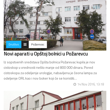
Društvo
Požarevac
Novi aparati u Opštoj bolnici u Požarevcu
Iz sopstvenih sredstava Opšta bolnica Požarevac kupila je nov
cistoskop u vrednosti nešto manje od 800 000 dinara. Pored
cistoskopa za odeljenje urologije, nabavljena je čeona lampa za
odeljenje ORL kao i nov boker koji će se koristiti…
14 Nov 2016, 13:18