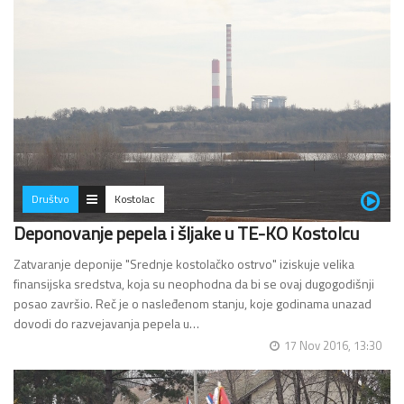
Društvo
Kostolac
Deponovanje pepela i šljake u TE-KO Kostolcu
Zatvaranje deponije "Srednje kostolačko ostrvo" iziskuje velika
finansijska sredstva, koja su neophodna da bi se ovaj dugogodišnji
posao završio. Reč je o nasleđenom stanju, koje godinama unazad
dovodi do razvejavanja pepela u…
17 Nov 2016, 13:30