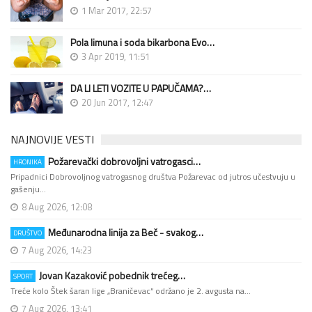
1 Mar 2017, 22:57
Pola limuna i soda bikarbona Evo…
3 Apr 2019, 11:51
DA LI LETI VOZITE U PAPUČAMA?…
20 Jun 2017, 12:47
NAJNOVIJE VESTI
Požarevački dobrovoljni vatrogasci…
HRONIKA
Pripadnici Dobrovoljnog vatrogasnog društva Požarevac od jutros učestvuju u
gašenju…
8 Aug 2026, 12:08
Međunarodna linija za Beč - svakog…
DRUŠTVO
7 Aug 2026, 14:23
Jovan Kazaković pobednik trećeg…
SPORT
Treće kolo Štek šaran lige „Braničevac“ održano je 2. avgusta na…
7 Aug 2026, 13:41