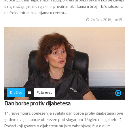
u najznačajnijim muzejskim i privatnim zbirkama u Srbiji, bi’e izložena
na frekventnim lokacijama u centru…
24 Nov 2016, 14:35
Društvo
Požarevac
Dan borbe protiv dijabetesa
14. novembara obeležen je svetski dan borbe protiv dijabetesa i ove
godine ovaj datum je obeležen pod sloganom "Pogled na dijabetes".
Podaci koji govore o dijabetesu su jako zabrinjavajući a o ovim