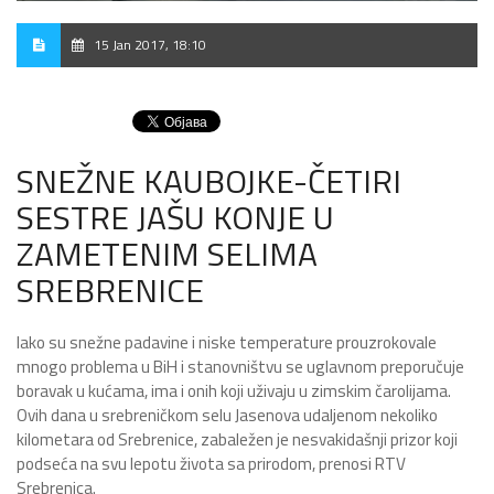
15 Jan 2017, 18:10
SNEŽNE KAUBOJKE-ČETIRI
SESTRE JAŠU KONJE U
ZAMETENIM SELIMA
SREBRENICE
Iako su snežne padavine i niske temperature prouzrokovale
mnogo problema u BiH i stanovništvu se uglavnom preporučuje
boravak u kućama, ima i onih koji uživaju u zimskim čarolijama.
Ovih dana u srebreničkom selu Jasenova udaljenom nekoliko
kilometara od Srebrenice, zabaležen je nesvakidašnji prizor koji
podseća na svu lepotu života sa prirodom, prenosi RTV
Srebrenica.