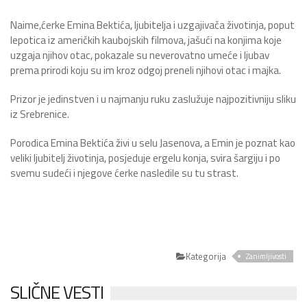
Naime,ćerke Emina Bektića, ljubitelja i uzgajivača životinja, poput
lepotica iz američkih kaubojskih filmova, jašući na konjima koje
uzgaja njihov otac, pokazale su neverovatno umeće i ljubav
prema prirodi koju su im kroz odgoj preneli njihovi otac i majka.
Prizor je jedinstven i u najmanju ruku zaslužuje najpozitivniju sliku
iz Srebrenice.
Porodica Emina Bektića živi u selu Jasenova, a Emin je poznat kao
veliki ljubitelj životinja, posjeduje ergelu konja, svira šargiju i po
svemu sudeći i njegove ćerke nasledile su tu strast.
Kategorija
Zanimljivosti
SLIČNE VESTI