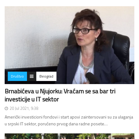
Društvo
Beograd
Brnabićeva u Njujorku: Vraćam se sa bar tri
investicije u IT sektor
20 Jul 2021, 9:38
Američki investicioni fondovi i start apovi zaintersovani su za ulaganja
u srpski IT sektor, poručeno prvog dana radne posete…