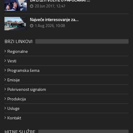
20 Jun 2017, 12:47
Najveće interesovanje za…
1 Aug 2026, 10:08
BRZI LINKOVI
Regionalne
Vesti
Programska šema
Emisije
Pokrivenost signalom
Produkcija
Usluge
Kontakt
HITNE SLUŽBE