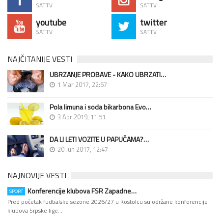
SATTV
SATTV
youtube
twitter
SATTV
SATTV
NAJČITANIJE VESTI
UBRZANJE PROBAVE - KAKO UBRZATI…
1 Mar 2017, 22:57
Pola limuna i soda bikarbona Evo…
3 Apr 2019, 11:51
DA LI LETI VOZITE U PAPUČAMA?…
20 Jun 2017, 12:47
NAJNOVIJE VESTI
Konferencije klubova FSR Zapadne…
SPORT
Pred početak fudbalske sezone 2026/27 u Kostolcu su održane konferencije
klubova Srpske lige…