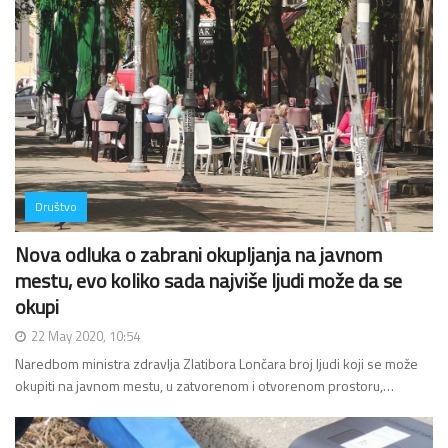
Društvo
Nova odluka o zabrani okupljanja na javnom
mestu, evo koliko sada najviše ljudi može da se
okupi
22 May 2020, 10:54
Naredbom ministra zdravlja Zlatibora Lončara broj ljudi koji se može
okupiti na javnom mestu, u zatvorenom i otvorenom prostoru,…