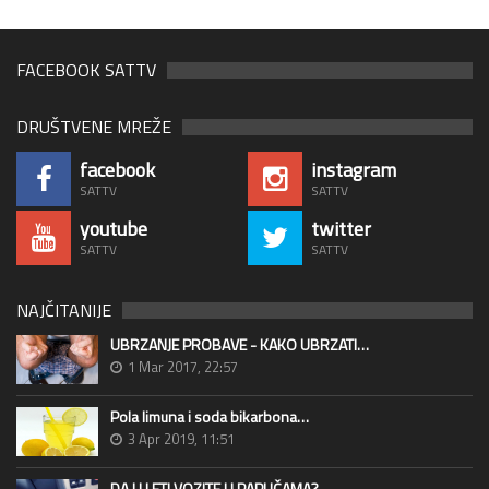
FACEBOOK SATTV
DRUŠTVENE MREŽE
facebook
instagram
SATTV
SATTV
youtube
twitter
SATTV
SATTV
NAJČITANIJE
UBRZANJE PROBAVE - KAKO UBRZATI…
1 Mar 2017, 22:57
Pola limuna i soda bikarbona…
3 Apr 2019, 11:51
DA LI LETI VOZITE U PAPUČAMA?…