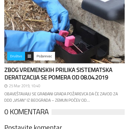
Društvo
Požarevac
ZBOG VREMENSKIH PRILIKA SISTEMATSKA
DERATIZACIJA SE POMERA OD 08.04.2019
25 Mar 2019, 10:40
OBAVEŠTAVAJU SE GRAĐANI GRADA POŽAREVCA DA ĆE ZAVOD ZA
DDD „VISAN“ IZ BEOGRADA – ZEMUN POČEV OD…
0 KOMENTARA
Postavite komentar