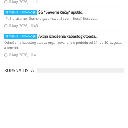
6 Aug 2026, 11:17
ŠG "Severni Kučaj" uputilo…
SERVISNE INFORMACIJE
JP „Srbijašume“, Šumsko gazdinstvo „Severni Kučaj“ Kučevo,…
6 Aug 2026, 10:48
Akcija iznošenja kabastog otpada…
SERVISNE INFORMACIJE
Odnošenje kabastog otpada organizovano je u periodu od 24. do 30. avgusta,
a termini…
6 Aug 2026, 10:41
KURSNA LISTA