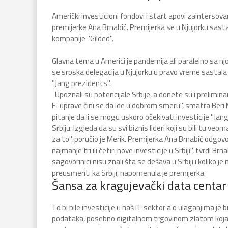
Američki investicioni fondovi i start apovi zainterso
premijerke Ana Brnabić. Premijerka se u Njujorku sasta
kompanije "Gilded".
Glavna tema u Americi je pandemija ali paralelno sa nj
se srpska delegacija u Njujorku u pravo vreme sastala 
"Jang prezidents".
Upoznali su potencijale Srbije, a donete su i preliminar
E-uprave čini se da ide u dobrom smeru", smatra Beri 
pitanje da li se mogu uskoro očekivati investicije "Ja
Srbiju. Izgleda da su svi biznis lideri koji su bili tu
za to", poručio je Merik. Premijerka Ana Brnabić odgov
najmanje tri ili četiri nove investicije u Srbiji", tvrdi B
sagovorinici nisu znali šta se dešava u Srbiji i koliko j
preusmeriti ka Srbiji, napomenula je premijerka.
Šansa za kragujevački data centar
To bi bile investicije u naš IT sektor a o ulaganjima je
podataka, posebno digitalnom trgovinom zlatom koja širi