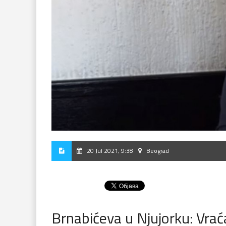
20 Jul 2021, 9:38
Beograd
Brnabićeva u Njujorku: Vraća