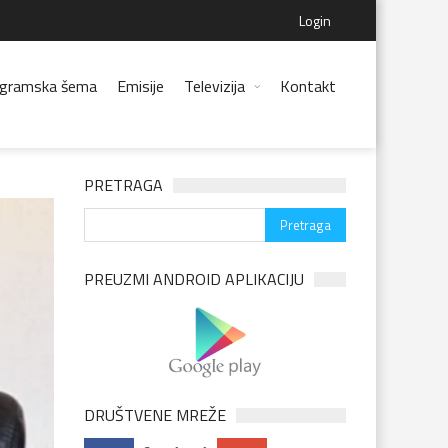
Login
gramska šema
Emisije
Televizija
Kontakt
PRETRAGA
PREUZMI ANDROID APLIKACIJU
DRUŠTVENE MREŽE