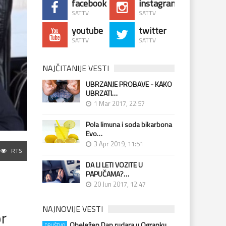
facebook
instagram
SATTV
SATTV
youtube
twitter
SATTV
SATTV
NAJČITANIJE VESTI
UBRZANJE PROBAVE - KAKO
UBRZATI…
1 Mar 2017, 22:57
Pola limuna i soda bikarbona
Evo…
3 Apr 2019, 11:51
RTS
DA LI LETI VOZITE U
PAPUČAMA?…
20 Jun 2017, 12:47
NAJNOVIJE VESTI
or
Obeležen Dan rudara u Ogranku…
DRUŠTVO