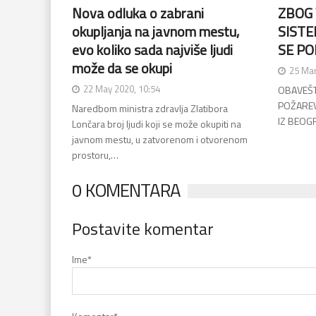
Nova odluka o zabrani
ZBOG 
okupljanja na javnom mestu,
SISTE
evo koliko sada najviše ljudi
SE PO
može da se okupi
25 Mar
22 May 2020, 10:54
OBAVEŠT
POŽAREV
Naredbom ministra zdravlja Zlatibora
IZ BEOG
Lončara broj ljudi koji se može okupiti na
javnom mestu, u zatvorenom i otvorenom
prostoru,…
0 KOMENTARA
Postavite komentar
Ime
*