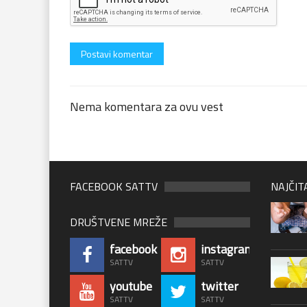
Nema komentara za ovu vest
FACEBOOK SATTV
NAJČIT
DRUŠTVENE MREŽE
facebook
instagram
SATTV
SATTV
youtube
twitter
SATTV
SATTV