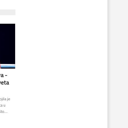
va -
veta
jila je
ta u
ošto…