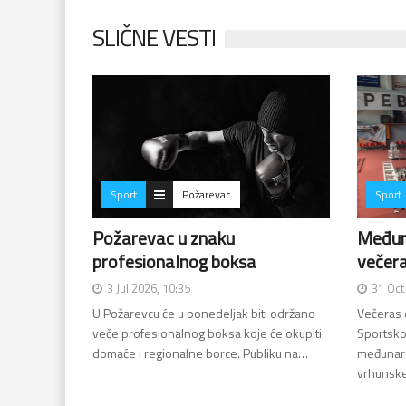
SLIČNE VESTI
Sport
Požarevac
Sport
Požarevac u znaku
Međun
profesionalnog boksa
večer
3 Jul 2026, 10:35
31 Oct
U Požarevcu će u ponedeljak biti održano
Večeras o
veče profesionalnog boksa koje će okupiti
Sportsko
domaće i regionalne borce. Publiku na…
međunaro
vrhunsk