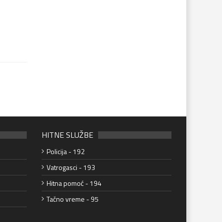
HITNE SLUŽBE
Policija - 192
Vatrogasci - 193
Hitna pomoć - 194
Tačno vreme - 95