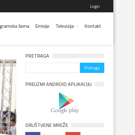
Login
gramska šema
Emisije
Televizija
Kontakt
PRETRAGA
PREUZMI ANDROID APLIKACIJU
DRUŠTVENE MREŽE