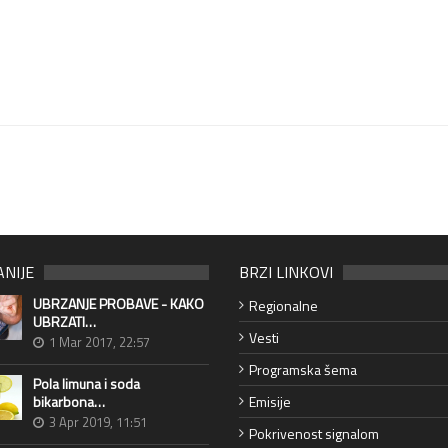
ANIJE
BRZI LINKOVI
UBRZANJE PROBAVE - KAKO
Regionalne
UBRZATI…
Vesti
1 Mar 2017, 22:57
Programska šema
Pola limuna i soda
bikarbona…
Emisije
3 Apr 2019, 11:51
Pokrivenost signalom