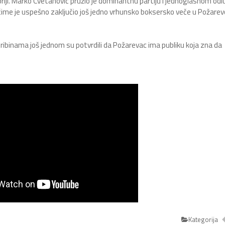
oriji. Marko Cvetanović pružio je dominantnu partiju i jednoglasnom od
 čime je uspešno zaključio još jedno vrhunsko boksersko veče u Požarev
ribinama još jednom su potvrdili da Požarevac ima publiku koja zna da
Kategorija