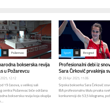
Požarevac
Sport
Beograd
arodna bokserska revija
Profesionalni debi iz sno
as u Požarevcu
Sara Ćirković prvakinja s
 2025, 12:12
28 Apr 2025, 11:06
d 19 časova, u velikoj sali
Srpska bokserka Sara Ćirković osvo
g centra Požarevac biće održana
IBA profesionalnu titulu prvaka sve
dna bokserska revija koja okuplja
konkurenciji do 53,5 kilograma, p
e…