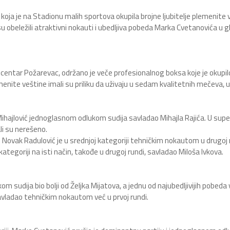
oja je na Stadionu malih sportova okupila brojne ljubitelje plemenite 
u obeležili atraktivni nokauti i ubedljiva pobeda Marka Cvetanovića u g
 centar Požarevac, održano je veče profesionalnog boksa koje je okupil
lemenite veštine imali su priliku da uživaju u sedam kvalitetnih mečeva, 
 Mihajlović jednoglasnom odlukom sudija savladao Mihajla Rajića. U supe
li su nerešeno.
. Novak Radulović je u srednjoj kategoriji tehničkim nokautom u drugoj 
ategoriji na isti način, takođe u drugoj rundi, savladao Miloša Ivkova.
om sudija bio bolji od Željka Mijatova, a jednu od najubedljivijih pobeda 
savladao tehničkim nokautom već u prvoj rundi.