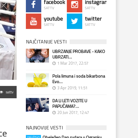
facebook
instagram
SATTV
SATTV
youtube
twitter
SATTV
SATTV
NAJČITANIJE VESTI
UBRZANJE PROBAVE - KAKO
UBRZATI…
1 Mar 2017, 22:57
Pola limuna i soda bikarbona
Evo…
3 Apr 2019, 11:51
sattv
DA LI LETI VOZITE U
PAPUČAMA?…
20 Jun 2017, 12:47
NAJNOVIJE VESTI
ce
Obeležen Dan rudara u Ogranku…
DRUŠTVO