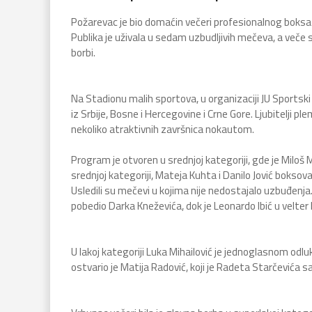
Požarevac je bio domaćin večeri profesionalnog boksa k
Publika je uživala u sedam uzbudljivih mečeva, a veče s
borbi.
Na Stadionu malih sportova, u organizaciji JU Sportski
iz Srbije, Bosne i Hercegovine i Crne Gore. Ljubitelji p
nekoliko atraktivnih završnica nokautom.
Program je otvoren u srednjoj kategoriji, gde je Miloš
srednjoj kategoriji, Mateja Kuhta i Danilo Jović boksova
Usledili su mečevi u kojima nije nedostajalo uzbuđenja
pobedio Darka Kneževića, dok je Leonardo Ibić u velter k
U lakoj kategoriji Luka Mihailović je jednoglasnom odluk
ostvario je Matija Radović, koji je Radeta Starčevića 