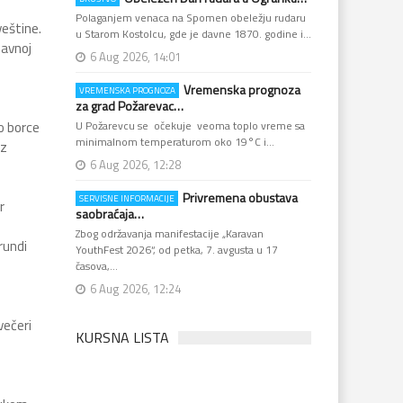
Polaganjem venaca na Spomen obeležju rudaru
veštine.
u Starom Kostolcu, gde je davne 1870. godine i…
lavnoj
6 Aug 2026, 14:01
Vremenska prognoza
VREMENSKA PROGNOZA
za grad Požarevac…
o borce
U Požarevcu se očekuje veoma toplo vreme sa
minimalnom temperaturom oko 19°C i…
uz
6 Aug 2026, 12:28
Privremena obustava
SERVISNE INFORMACIJE
r
saobraćaja…
Zbog održavanja manifestacije „Karavan
rundi
YouthFest 2026“, od petka, 7. avgusta u 17
časova,…
6 Aug 2026, 12:24
večeri
KURSNA LISTA