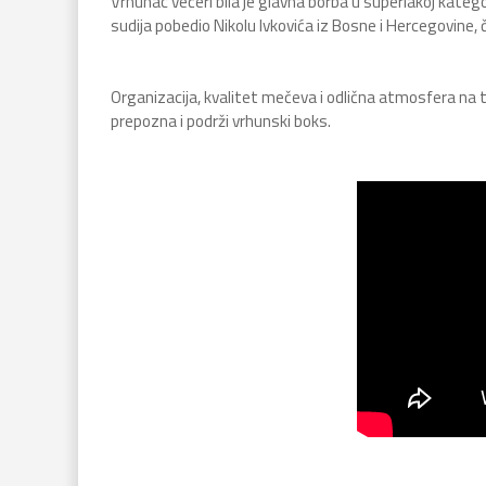
Vrhunac večeri bila je glavna borba u superlakoj kateg
sudija pobedio Nikolu Ivkovića iz Bosne i Hercegovine,
Organizacija, kvalitet mečeva i odlična atmosfera na t
prepozna i podrži vrhunski boks.