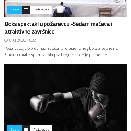
Sport
Požarevac
Boks spektakl u požarevcu -Sedam mečeva i
atraktivne završnice
8 Jul 2026, 10:32
Požarevac je bio domaćin večeri profesionalnog boksa koja je na
Stadionu malih sportova okupila brojne ljubitelje plemenite…
Sport
Požarevac