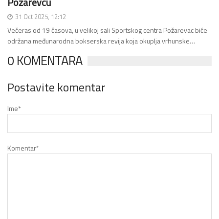
Požarevcu
31 Oct 2025, 12:12
Večeras od 19 časova, u velikoj sali Sportskog centra Požarevac biće
održana međunarodna bokserska revija koja okuplja vrhunske…
0 KOMENTARA
Postavite komentar
Ime
*
Komentar
*