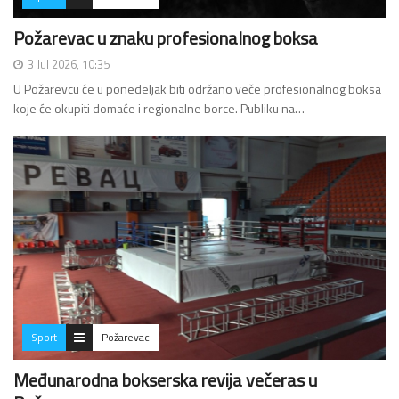
Požarevac u znaku profesionalnog boksa
3 Jul 2026, 10:35
U Požarevcu će u ponedeljak biti održano veče profesionalnog boksa
koje će okupiti domaće i regionalne borce. Publiku na…
Sport
Požarevac
Međunarodna bokserska revija večeras u