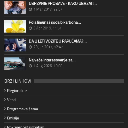
UBRZANJE PROBAVE - KAKO UBRZATI…
1 Mar 2017, 22:57
Pola limuna i soda bikarbona…
3 Apr 2019, 11:51
DA LI LETI VOZITE U PAPUČAMA?…
20 Jun 2017, 12:47
Najveće interesovanje za…
1 Aug 2026, 10:08
BRZI LINKOVI
Regionalne
Vesti
Programska šema
Emisije
Pokrivenost signalom