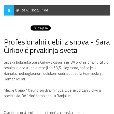
28 Apr 2025, 11:06
Profesionalni debi iz snova - Sara
Ćirković prvakinja sveta
Srpska bokserka Sara Ćirković osvojila je IBA profesionalnu titulu
prvaka sveta u konkurenciji do 53,5 kilograma, pošto je u
Banjaluci jednoglasnom odlukom sudija pobedila Francuskinju
Roman Mulai.
Meč je trajao 10 rundi po dva minuta. Duel je održan u okviru
spektakla IBA "Noć šampiona" u Banjaluci.
Ovo je bio prvi profesionalni meč za srpsku bokserku.