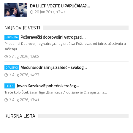
DA LI LETI VOZITE U PAPUČAMA?…
20 Jun 2017, 12:47
NAJNOVIJE VESTI
Požarevački dobrovoljni vatrogasci…
HRONIKA
Pripadnici Dobrovoljnog vatrogasnog društva Požarevac od jutros učestvuju u
gašenju…
8 Aug 2026, 12:08
Međunarodna linija za Beč - svakog…
DRUŠTVO
7 Aug 2026, 14:23
Jovan Kazaković pobednik trećeg…
SPORT
Treće kolo Štek šaran lige „Braničevac“ održano je 2. avgusta na…
7 Aug 2026, 13:41
KURSNA LISTA