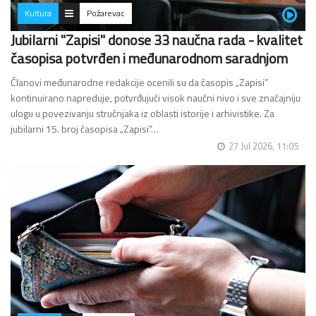
Kultura
Požarevac
Jubilarni "Zapisi" donose 33 naučna rada - kvalitet
časopisa potvrđen i međunarodnom saradnjom
Članovi međunarodne redakcije ocenili su da časopis „Zapisi”
kontinuirano napreduje, potvrđujući visok naučni nivo i sve značajniju
ulogu u povezivanju stručnjaka iz oblasti istorije i arhivistike. Za
jubilarni 15. broj časopisa „Zapisi”…
27 Jul 2026, 11:05