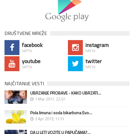
DRUŠTVENE MREŽE
facebook
instagram
SATTV
SATTV
youtube
twitter
SATTV
SATTV
NAJČITANIJE VESTI
UBRZANJE PROBAVE - KAKO UBRZATI…
1 Mar 2017, 22:57
Pola limuna i soda bikarbona Evo…
3 Apr 2019, 11:51
DA LI LETI VOZITE U PAPUČAMA?…