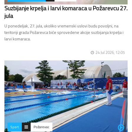
Suzbijanje krpelja i larvi komaraca u Požarevcu 27.
jula
U ponedeljak, 27. jula, ukoliko vremenski uslovi budu povoljni, na
teritoriji grada Požarevca biće sprovedene akcije suzbijanja krpelja i
larvi komaraca.
Suzbijanje krpelja obavljaće se od 10 do 16 časova na uređenim
24 Jul 2026, 12:05
javnim zelenim površinama.…
Sport
Požarevac