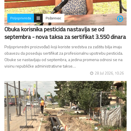
Poljoprivreda
Požarevac
Obuka korisnika pesticida nastavlja se od
septembra - nova taksa za sertifikat 3.550 dinara
Poljoprivredni proizvođači koji koriste sredstva za zaštitu bilja imaju
obavezu da poseduju sertifikat za profesionalnu upotrebu pesticida.
Obuke se nastavljaju od septembra, a jedina promena odnosi se na
visinu republičke administrativne takse…
28 Jul 2026, 10:26