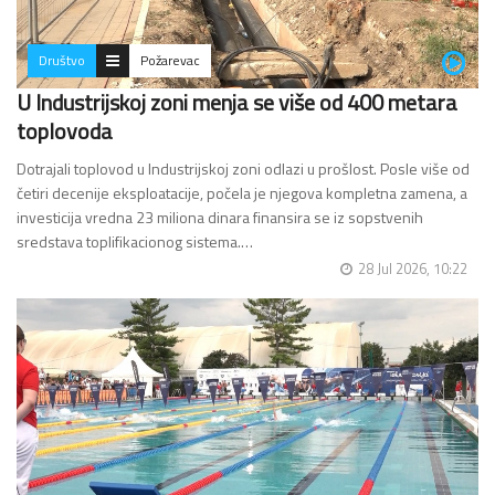
Društvo
Požarevac
U Industrijskoj zoni menja se više od 400 metara
toplovoda
Dotrajali toplovod u Industrijskoj zoni odlazi u prošlost. Posle više od
četiri decenije eksploatacije, počela je njegova kompletna zamena, a
investicija vredna 23 miliona dinara finansira se iz sopstvenih
sredstava toplifikacionog sistema.…
28 Jul 2026, 10:22