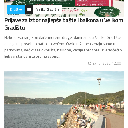
Društvo
Veliko Gradište
Prijave za izbor najlepše bašte i balkona u Velikom
Gradištu
Neke destinacije privlače morem, druge planinama, a Veliko Gradište
osvaja na poseban način – cvećem. Ovde ruže ne cvetaju samo u
parkovima, već krase dvorišta, balkone, kapije i prozore, svedočeći o
ljubavi stanovnika prema svom…
27 Jul 2026, 12:00