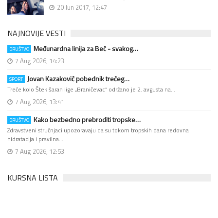
20 Jun 2017, 12:47
NAJNOVIJE VESTI
Međunardna linija za Beč - svakog…
DRUŠTVO
7 Aug 2026, 14:23
Jovan Kazaković pobednik trećeg…
SPORT
Treće kolo Štek šaran lige „Braničevac“ održano je 2. avgusta na…
7 Aug 2026, 13:41
Kako bezbedno prebroditi tropske…
DRUŠTVO
Zdravstveni stručnjaci upozoravaju da su tokom tropskih dana redovna
hidratacija i pravilna…
7 Aug 2026, 12:53
KURSNA LISTA