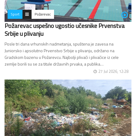
Sport
Požarevac
Požarevac uspešno ugostio učesnike Prvenstva
Srbije u plivanju
Posle tri dana vrhunskih nadmetanja, spuštena je zavesa na
Juniorsko i apsolutno Prvenstvo Srbije u plivanju, održano na
Gradskom bazenu u Požarevcu. Najbolji plivači i plivačice iz cele
zemlje borili su se za titule državnih prvaka, a publika…
27 Jul 2026, 12:28