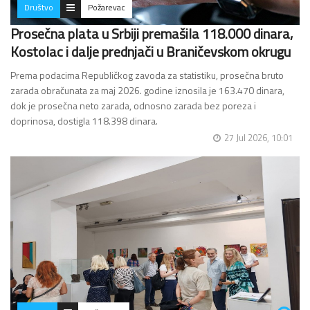
Društvo
Požarevac
Prosečna plata u Srbiji premašila 118.000 dinara,
Kostolac i dalje prednjači u Braničevskom okrugu
Prema podacima Republičkog zavoda za statistiku, prosečna bruto
zarada obračunata za maj 2026. godine iznosila je 163.470 dinara,
dok je prosečna neto zarada, odnosno zarada bez poreza i
doprinosa, dostigla 118.398 dinara.
27 Jul 2026, 10:01
U odnosu na maj prošle…