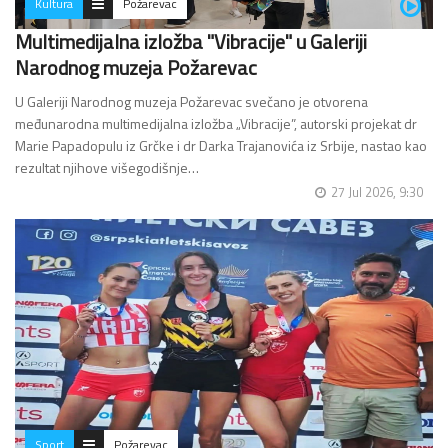
Kultura
Požarevac
Multimedijalna izložba "Vibracije" u Galeriji
Narodnog muzeja Požarevac
U Galeriji Narodnog muzeja Požarevac svečano je otvorena
međunarodna multimedijalna izložba „Vibracije”, autorski projekat dr
Marie Papadopulu iz Grčke i dr Darka Trajanovića iz Srbije, nastao kao
rezultat njihove višegodišnje…
27 Jul 2026, 9:30
Sport
Požarevac