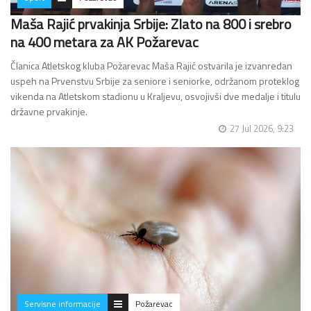
Maša Rajić prvakinja Srbije: Zlato na 800 i srebro
na 400 metara za AK Požarevac
Članica Atletskog kluba Požarevac Maša Rajić ostvarila je izvanredan
uspeh na Prvenstvu Srbije za seniore i seniorke, održanom proteklog
vikenda na Atletskom stadionu u Kraljevu, osvojivši dve medalje i titulu
državne prvakinje.
27 Jul 2026, 9:23
…
Servisne informacije
Požarevac