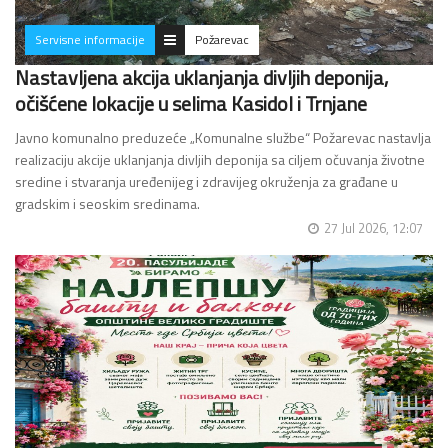
Servisne informacije
Požarevac
Nastavljena akcija uklanjanja divljih deponija,
očišćene lokacije u selima Kasidol i Trnjane
Javno komunalno preduzeće „Komunalne službe“ Požarevac nastavlja
realizaciju akcije uklanjanja divljih deponija sa ciljem očuvanja životne
sredine i stvaranja uređenijeg i zdravijeg okruženja za građane u
gradskim i seoskim sredinama.
…
27 Jul 2026, 12:07