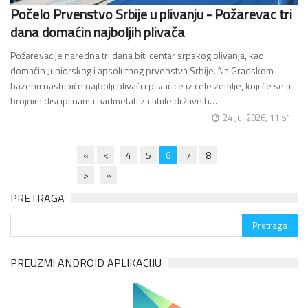
Počelo Prvenstvo Srbije u plivanju - Požarevac tri
dana domaćin najboljih plivača
Požarevac je naredna tri dana biti centar srpskog plivanja, kao
domaćin Juniorskog i apsolutnog prvenstva Srbije. Na Gradskom
bazenu nastupiće najbolji plivači i plivačice iz cele zemlje, koji će se u
brojnim disciplinama nadmetati za titule državnih…
24 Jul 2026, 11:51
«
<
4
5
6
7
8
>
»
PRETRAGA
PREUZMI ANDROID APLIKACIJU