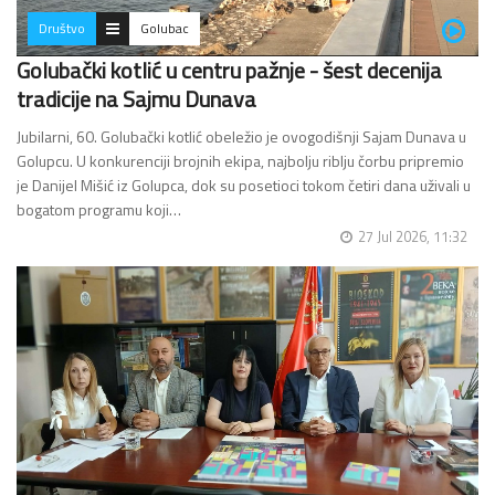
Društvo
Golubac
Golubački kotlić u centru pažnje - šest decenija
tradicije na Sajmu Dunava
Jubilarni, 60. Golubački kotlić obeležio je ovogodišnji Sajam Dunava u
Golupcu. U konkurenciji brojnih ekipa, najbolju riblju čorbu pripremio
je Danijel Mišić iz Golupca, dok su posetioci tokom četiri dana uživali u
bogatom programu koji…
27 Jul 2026, 11:32