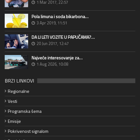
1 Mar 2017, 22:57
Pola limuna i soda bikarbona…
3 Apr 2019, 11:51
DA LI LETI VOZITE U PAPUČAMA?…
20 Jun 2017, 12:47
Najveće interesovanje za…
1 Aug 2026, 10:08
BRZI LINKOVI
Regionalne
Vesti
Programska šema
Emisije
Pokrivenost signalom