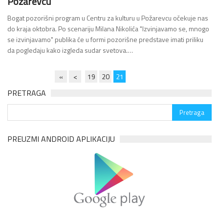
Požarevcu
Bogat pozorišni program u Centru za kulturu u Požarevcu očekuje nas
do kraja oktobra. Po scenariju Milana Nikolića "Izvinjavamo se, mnogo
se izvinjavamo" publika će u formi pozorišne predstave imati priliku
da pogledaju kako izgleda sudar svetova.…
18 Oct 2016, 13:41
«
<
19
20
21
PRETRAGA
PREUZMI ANDROID APLIKACIJU