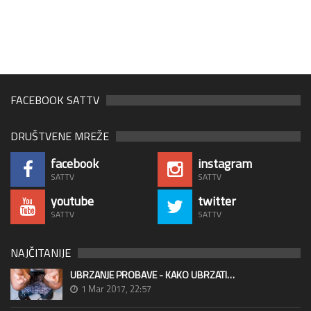
FACEBOOK SATTV
DRUŠTVENE MREŽE
facebook
instagram
SATTV
SATTV
youtube
twitter
SATTV
SATTV
NAJČITANIJE
UBRZANJE PROBAVE - KAKO UBRZATI…
1 Mar 2017, 22:57