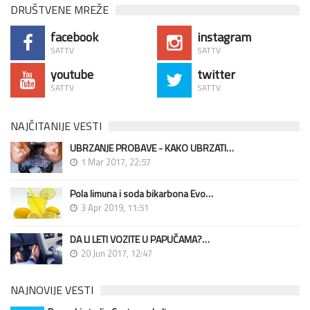
DRUŠTVENE MREŽE
facebook
instagram
SATTV
SATTV
youtube
twitter
SATTV
SATTV
NAJČITANIJE VESTI
UBRZANJE PROBAVE - KAKO UBRZATI…
1 Mar 2017, 22:57
Pola limuna i soda bikarbona Evo…
3 Apr 2019, 11:51
DA LI LETI VOZITE U PAPUČAMA?…
20 Jun 2017, 12:47
NAJNOVIJE VESTI