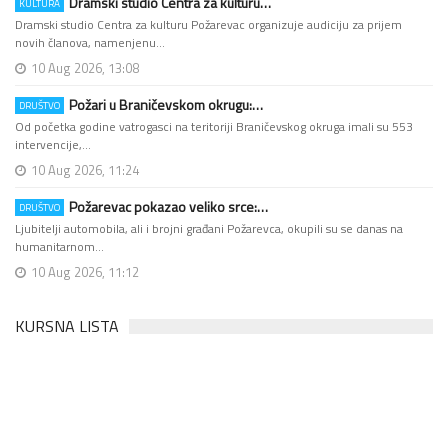
Dramski studio Centra za kulturu…
KULTURA
Dramski studio Centra za kulturu Požarevac organizuje audiciju za prijem
novih članova, namenjenu…
10 Aug 2026, 13:08
Požari u Braničevskom okrugu:…
DRUŠTVO
Od početka godine vatrogasci na teritoriji Braničevskog okruga imali su 553
intervencije,…
10 Aug 2026, 11:24
Požarevac pokazao veliko srce:…
DRUŠTVO
Ljubitelji automobila, ali i brojni građani Požarevca, okupili su se danas na
humanitarnom…
10 Aug 2026, 11:12
KURSNA LISTA