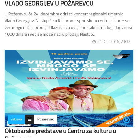
VLADO GEORGIJEV U POŽAREVCU
U Požarevcu će 24. decembra održati koncert regionalni umetnik
Vlado Georgijev. Nastupiće u Kulturno - sportskom centru, a karte se
već mogu naći u prodaji. Ulaznica za ovaj spektakularni događaj iznosi
1000 dinara i već se može naći u prodaji. Nastup…
21 Dec 2016, 23:32
Zabava
Požarevac
Oktobarske predstave u Centru za kulturu u