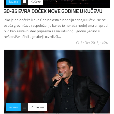
Zabava
Kučevo
30-35 EVRA DOČEK NOVE GODINE U KUČEVU
Iako je do dočeka Nove Godine ostalo nedelju dana,u Kučevu se ne
oseća grozničavo raspoloženje kakvo je nekada nedeljama unapred
bilo kao sastavni deo priprema za najluđu noć u godini. Jedino su
nešto više učinili ugostitelji utvrdivši…
27 Dec 2016, 14:24
Zabava
Požarevac