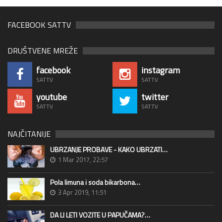
FACEBOOK SATTV
DRUŠTVENE MREŽE
facebook
instagram
SATTV
SATTV
youtube
twitter
SATTV
SATTV
NAJČITANIJE
UBRZANJE PROBAVE - KAKO UBRZATI…
1 Mar 2017, 22:57
Pola limuna i soda bikarbona…
3 Apr 2019, 11:51
DA LI LETI VOZITE U PAPUČAMA?…