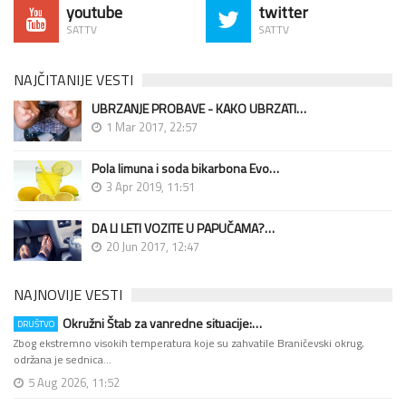
youtube
twitter
SATTV
SATTV
NAJČITANIJE VESTI
UBRZANJE PROBAVE - KAKO UBRZATI…
1 Mar 2017, 22:57
Pola limuna i soda bikarbona Evo…
3 Apr 2019, 11:51
DA LI LETI VOZITE U PAPUČAMA?…
20 Jun 2017, 12:47
NAJNOVIJE VESTI
Okružni Štab za vanredne situacije:…
DRUŠTVO
Zbog ekstremno visokih temperatura koje su zahvatile Braničevski okrug,
održana je sednica…
5 Aug 2026, 11:52