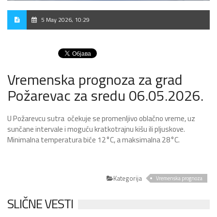
5 May 2026, 10:29
Vremenska prognoza za grad
Požarevac za sredu 06.05.2026.
U Požarevcu sutra očekuje se promenljivo oblačno vreme, uz
sunčane intervale i moguću kratkotrajnu kišu ili pljuskove.
Minimalna temperatura biće 12°C, a maksimalna 28°C.
Kategorija
Vremenska prognoza
SLIČNE VESTI