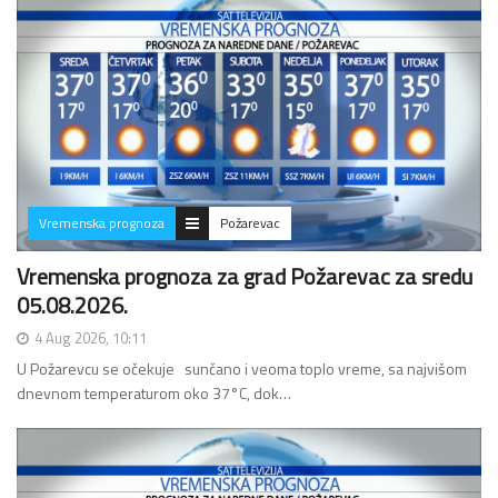
Vremenska prognoza
Požarevac
Vremenska prognoza za grad Požarevac za sredu
05.08.2026.
4 Aug 2026, 10:11
U Požarevcu se očekuje sunčano i veoma toplo vreme, sa najvišom
dnevnom temperaturom oko 37°C, dok…