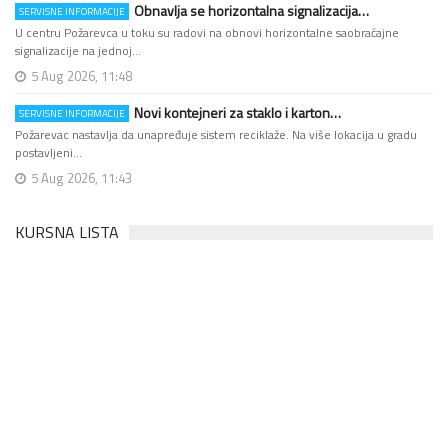
Obnavlja se horizontalna signalizacija…
SERVISNE INFORMACIJE
U centru Požarevca u toku su radovi na obnovi horizontalne saobraćajne
signalizacije na jednoj…
5 Aug 2026, 11:48
Novi kontejneri za staklo i karton…
SERVISNE INFORMACIJE
Požarevac nastavlja da unapređuje sistem reciklaže. Na više lokacija u gradu
postavljeni…
5 Aug 2026, 11:43
KURSNA LISTA