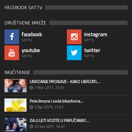
FACEBOOK SATTV
DRUŠTVENE MREŽE
facebook
instagram
SATTV
SATTV
youtube
twitter
SATTV
SATTV
NAJČITANIJE
UBRZANJE PROBAVE - KAKO UBRZATI…
1 Mar 2017, 22:57
Pola limuna i soda bikarbona…
3 Apr 2019, 11:51
DA LI LETI VOZITE U PAPUČAMA?…
20 Jun 2017, 12:47