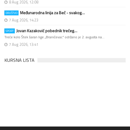
8 Aug 2026, 12:08
Međunarodna linija za Beč - svakog…
DRUŠTVO
7 Aug 2026, 14:23
Jovan Kazaković pobednik trećeg…
SPORT
Treće kolo Štek šaran lige „Braničevac“ održano je 2. avgusta na…
7 Aug 2026, 13:41
KURSNA LISTA