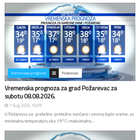
Vremenska prognoza
Požarevac
Vremenska prognoza za grad Požarevac za
subotu 08.08.2026.
7 Aug 2026, 10:09
U Požarevcu se pretežno pretežno sunčano i veoma toplo vreme, uz
minimalnu temperaturu oko 19°C i maksimalnu…