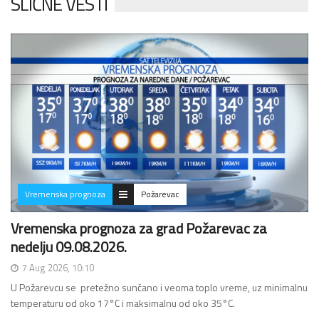
SLIČNE VESTI
Vremenska prognoza
Požarevac
Vremenska prognoza za grad Požarevac za
nedelju 09.08.2026.
7 Aug 2026, 10:10
U Požarevcu se pretežno sunčano i veoma toplo vreme, uz minimalnu
temperaturu od oko 17°C i maksimalnu od oko 35°C.