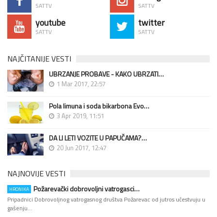
SATTV
SATTV
youtube
twitter
SATTV
SATTV
NAJČITANIJE VESTI
UBRZANJE PROBAVE - KAKO UBRZATI…
1 Mar 2017, 22:57
Pola limuna i soda bikarbona Evo…
3 Apr 2019, 11:51
DA LI LETI VOZITE U PAPUČAMA?…
20 Jun 2017, 12:47
NAJNOVIJE VESTI
Požarevački dobrovoljni vatrogasci…
HRONIKA
Pripadnici Dobrovoljnog vatrogasnog društva Požarevac od jutros učestvuju u
gašenju…