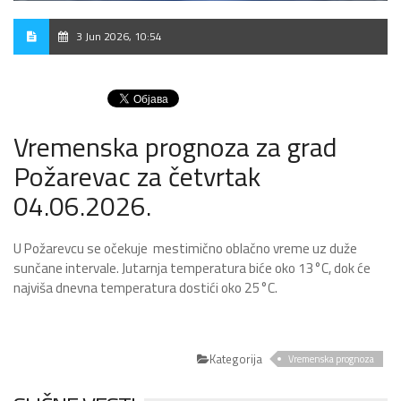
3 Jun 2026, 10:54
Vremenska prognoza za grad
Požarevac za četvrtak
04.06.2026.
U Požarevcu se očekuje mestimično oblačno vreme uz duže
sunčane intervale. Jutarnja temperatura biće oko 13°C, dok će
najviša dnevna temperatura dostići oko 25°C.
Kategorija
Vremenska prognoza