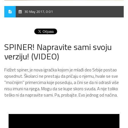
30 May 2017, 0:01
SPINER! Napravite sami svoju
verziju! (VIDEO)
Fidžet spiner, je nova igračka kojom je mlađi deo Srbije postao
opsednut. Školarci ne prestaju da pričaju o njemu, hvale se sve
"moćnijim" primercima koje poseduju, a čini se da ni odrasli više
nisu imuni na njega. Mogu da se kupe skoro svuda. A nije toliko
teško ni da napravite sami. Pa, probajte. Evo jednog od načina.