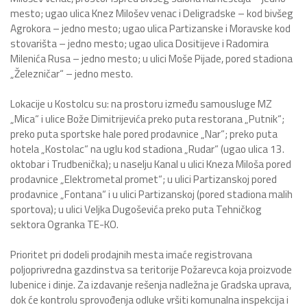
mesto; ugao ulica Knez Milošev venac i Deligradske – kod bivšeg
Agrokora – jedno mesto; ugao ulica Partizanske i Moravske kod
stovarišta – jedno mesto; ugao ulica Dositijeve i Radomira
Milenića Rusa – jedno mesto; u ulici Moše Pijade, pored stadiona
„Železničar“ – jedno mesto.
Lokacije u Kostolcu su: na prostoru između samousluge MZ
„Mica“ i ulice Bože Dimitrijevića preko puta restorana „Putnik“;
preko puta sportske hale pored prodavnice „Nar“; preko puta
hotela „Kostolac“ na uglu kod stadiona „Rudar“ (ugao ulica 13.
oktobar i Trudbenička); u naselju Kanal u ulici Kneza Miloša pored
prodavnice „Elektrometal promet“; u ulici Partizanskoj pored
prodavnice „Fontana“ i u ulici Partizanskoj (pored stadiona malih
sportova); u ulici Veljka Dugoševića preko puta Tehničkog
sektora Ogranka TE-KO.
Prioritet pri dodeli prodajnih mesta imaće registrovana
poljoprivredna gazdinstva sa teritorije Požarevca koja proizvode
lubenice i dinje. Za izdavanje rešenja nadležna je Gradska uprava,
dok će kontrolu sprovođenja odluke vršiti komunalna inspekcija i