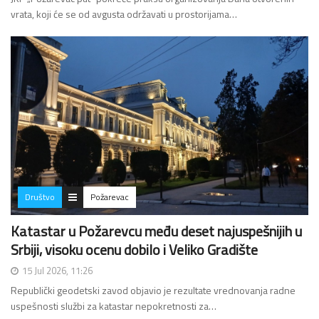
vrata, koji će se od avgusta održavati u prostorijama…
Društvo
Požarevac
Katastar u Požarevcu među deset najuspešnijih u
Srbiji, visoku ocenu dobilo i Veliko Gradište
15 Jul 2026, 11:26
Republički geodetski zavod objavio je rezultate vrednovanja radne
uspešnosti službi za katastar nepokretnosti za…