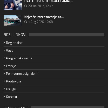
DA LI LETI VOZITE U PAPUČAMA?…
20 Jun 2017, 12:47
Najveće interesovanje za…
1 Aug 2026, 10:08
BRZI LINKOVI
Regionalne
Vesti
Programska šema
Emisije
Pokrivenost signalom
Produkcija
Usluge
Kontakt
HITNE SLUŽBE