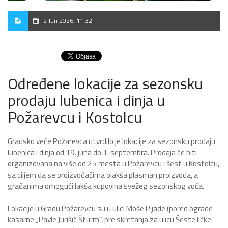
2 Jun 2026, 11:32
Određene lokacije za sezonsku
prodaju lubenica i dinja u
Požarevcu i Kostolcu
Gradsko veće Požarevca utvrdilo je lokacije za sezonsku prodaju
lubenica i dinja od 19. juna do 1. septembra. Prodaja će biti
organizovana na više od 25 mesta u Požarevcu i šest u Kostolcu,
sa ciljem da se proizvođačima olakša plasman proizvoda, a
građanima omogući lakša kupovina svežeg sezonskog voća.
Lokacije u Gradu Požarevcu su u ulici Moše Pijade (pored ograde
kasarne „Pavle Jurišić Šturm“, pre skretanja za ulicu Šeste ličke