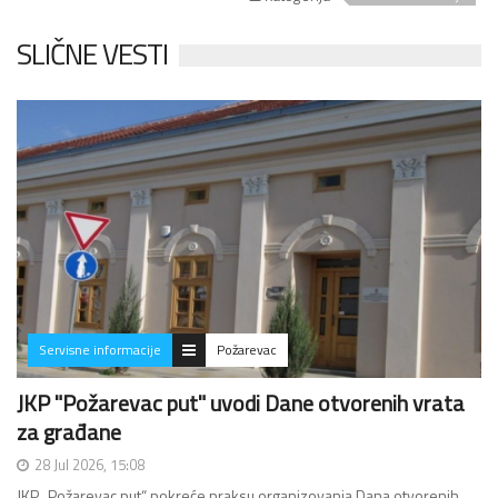
SLIČNE VESTI
Servisne informacije
Požarevac
JKP "Požarevac put" uvodi Dane otvorenih vrata
za građane
28 Jul 2026, 15:08
JKP „Požarevac put“ pokreće praksu organizovanja Dana otvorenih