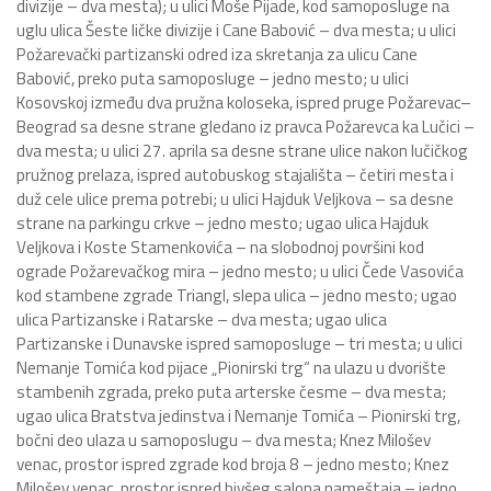
divizije – dva mesta); u ulici Moše Pijade, kod samoposluge na
uglu ulica Šeste ličke divizije i Cane Babović – dva mesta; u ulici
Požarevački partizanski odred iza skretanja za ulicu Cane
Babović, preko puta samoposluge – jedno mesto; u ulici
Kosovskoj između dva pružna koloseka, ispred pruge Požarevac–
Beograd sa desne strane gledano iz pravca Požarevca ka Lučici –
dva mesta; u ulici 27. aprila sa desne strane ulice nakon lučičkog
pružnog prelaza, ispred autobuskog stajališta – četiri mesta i
duž cele ulice prema potrebi; u ulici Hajduk Veljkova – sa desne
strane na parkingu crkve – jedno mesto; ugao ulica Hajduk
Veljkova i Koste Stamenkovića – na slobodnoj površini kod
ograde Požarevačkog mira – jedno mesto; u ulici Čede Vasovića
kod stambene zgrade Triangl, slepa ulica – jedno mesto; ugao
ulica Partizanske i Ratarske – dva mesta; ugao ulica
Partizanske i Dunavske ispred samoposluge – tri mesta; u ulici
Nemanje Tomića kod pijace „Pionirski trg“ na ulazu u dvorište
stambenih zgrada, preko puta arterske česme – dva mesta;
ugao ulica Bratstva jedinstva i Nemanje Tomića – Pionirski trg,
bočni deo ulaza u samoposlugu – dva mesta; Knez Milošev
venac, prostor ispred zgrade kod broja 8 – jedno mesto; Knez
Milošev venac, prostor ispred bivšeg salona nameštaja – jedno