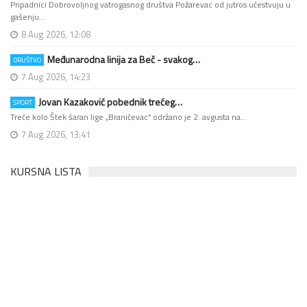
Pripadnici Dobrovoljnog vatrogasnog društva Požarevac od jutros učestvuju u
gašenju…
8 Aug 2026, 12:08
Međunarodna linija za Beč - svakog…
DRUŠTVO
7 Aug 2026, 14:23
Jovan Kazaković pobednik trećeg…
SPORT
Treće kolo Štek šaran lige „Braničevac“ održano je 2. avgusta na…
7 Aug 2026, 13:41
KURSNA LISTA