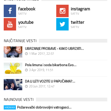
facebook
instagram
SATTV
SATTV
youtube
twitter
SATTV
SATTV
NAJČITANIJE VESTI
UBRZANJE PROBAVE - KAKO UBRZATI…
1 Mar 2017, 22:57
Pola limuna i soda bikarbona Evo…
3 Apr 2019, 11:51
DA LI LETI VOZITE U PAPUČAMA?…
20 Jun 2017, 12:47
NAJNOVIJE VESTI
Požarevački dobrovoljni vatrogasci…
HRONIKA