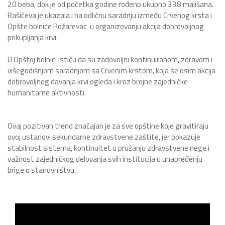
20 beba, dok je od početka godine rođeno ukupno 338 mališana.
Rašićeva je ukazala i na odličnu saradnju između Crvenog krsta i
Opšte bolnice Požarevac u organizovanju akcija dobrovoljnog
prikupljanja krvi.
U Opštoj bolnici ističu da su zadovoljni kontinuiranom, zdravom i
višegodišnjom saradnjom sa Crvenim krstom, koja se osim akcija
dobrovoljnog davanja krvi ogleda i kroz brojne zajedničke
humanitarne aktivnosti.
Ovaj pozitivan trend značajan je za sve opštine koje gravitiraju
ovoj ustanovi sekundarne zdravstvene zaštite, jer pokazuje
stabilnost sistema, kontinuitet u pružanju zdravstvene nege i
važnost zajedničkog delovanja svih institucija u unapređenju
brige o stanovništvu.