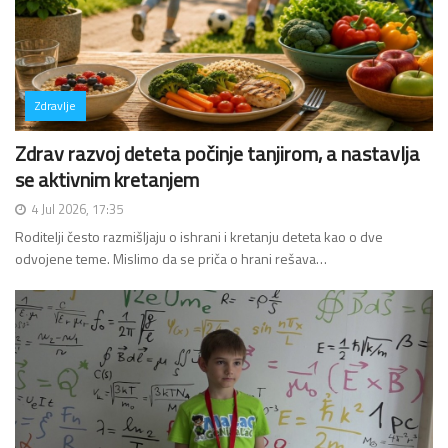
Zdravlje
Zdrav razvoj deteta počinje tanjirom, a nastavlja
se aktivnim kretanjem
4 Jul 2026, 17:35
Roditelji često razmišljaju o ishrani i kretanju deteta kao o dve
odvojene teme. Mislimo da se priča o hrani rešava…