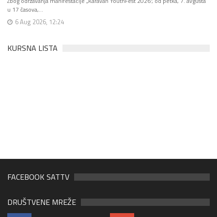
Zbog održavanja manifestacije „Karavan YouthFest 2026“, od petka, 7. avgusta
u 17 časova,…
6 Aug 2026, 12:24
KURSNA LISTA
FACEBOOK SATTV
DRUŠTVENE MREŽE