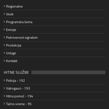
Regionalne
Vesti
Programska šema
Emisije
Pokrivenost signalom
Produkcija
Usluge
Kontakt
HITNE SLUŽBE
Policija - 192
Vatrogasci - 193
Hitna pomoć - 194
Tačno vreme - 95