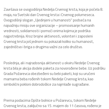
Završava se ovogodišnja Nedelja Crvenog krsta, koja je počela 8.
maja, na Svetski dan Crvenog krsta i Crvenog polumeseca.
Ovogodišnji slogan „Ujedinjeni u humanosti“ podseća na
najvažniju misiju ove organizacije – promovisanje humanih
vrednosti, solidarnosti i pomoći onima kojima je podrška
najpotrebnija. Kroz brojne aktivnosti, volonteri i zaposleni
Crvenog krsta još jednom su pokazali koliko su humanost,
zajedništvo i briga o drugima važni za celo društvo.
Poslednja, ali i najradosnija aktivnost u okviru Nedelje Crvenog
krsta bila je akcija dodele paketa za novorođene bebe. Uz podršku
Grada Požarevca obezbeđeni su bebi paketi, koji su uručeni
mamama beba rođenih tokom Nedelje Crvenog krsta, kao
simbolični pokloni dobrodošlice za najmlađe sugrađane.
Prema podacima Opšte bolnice u Požarevcu, tokom Nedelje
Crvenog krsta, zaključno sa 15. majem do 11 časova, rođeno je