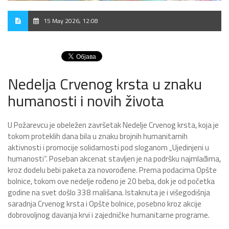
15 May 2026, 12:08
Nedelja Crvenog krsta u znaku
humanosti i novih života
U Požarevcu je obeležen završetak Nedelje Crvenog krsta, koja je
tokom proteklih dana bila u znaku brojnih humanitarnih
aktivnosti i promocije solidarnosti pod sloganom „Ujedinjeni u
humanosti“. Poseban akcenat stavljen je na podršku najmlađima,
kroz dodelu bebi paketa za novorođene. Prema podacima Opšte
bolnice, tokom ove nedelje rođeno je 20 beba, dok je od početka
godine na svet došlo 338 mališana. Istaknuta je i višegodišnja
saradnja Crvenog krsta i Opšte bolnice, posebno kroz akcije
dobrovoljnog davanja krvi i zajedničke humanitarne programe.