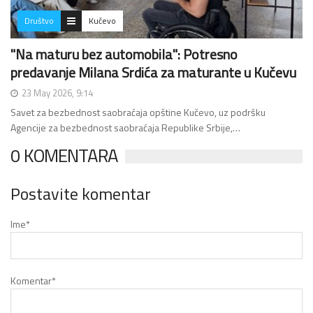
Društvo
Kučevo
"Na maturu bez automobila": Potresno
predavanje Milana Srdića za maturante u Kučevu
23 May 2026, 9:14
Savet za bezbednost saobraćaja opštine Kučevo, uz podršku
Agencije za bezbednost saobraćaja Republike Srbije,…
0 KOMENTARA
Postavite komentar
Ime
*
Komentar
*