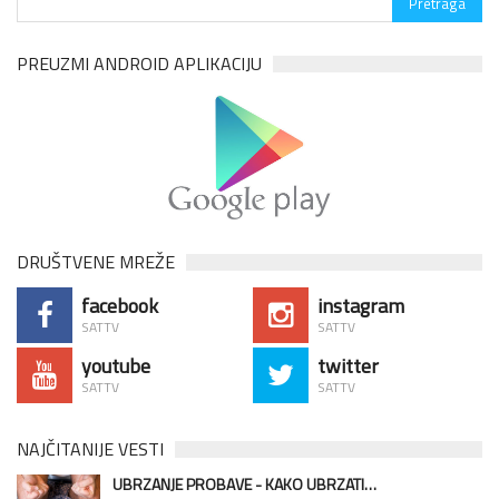
PREUZMI ANDROID APLIKACIJU
DRUŠTVENE MREŽE
facebook
instagram
SATTV
SATTV
youtube
twitter
SATTV
SATTV
NAJČITANIJE VESTI
UBRZANJE PROBAVE - KAKO UBRZATI…