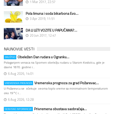
1 Mar 2017, 22:57
Pola limuna i soda bikarbona Evo…
3 Apr 2019, 11:51
DA LI LETI VOZITE U PAPUČAMA?…
20 Jun 2017, 12:47
NAJNOVIJE VESTI
Obeležen Dan rudara u Ogranku…
DRUŠTVO
Polaganjem venaca na Spomen obeležju rudaru u Starom Kostolcu, gde je
davne 1870. godine i…
6 Aug 2026, 14:01
Vremenska prognoza za grad Požarevac…
VREMENSKA PROGNOZA
U Požarevcu se očekuje veoma toplo vreme sa minimalnom temperaturom
oko 19°C i…
6 Aug 2026, 12:28
Privremena obustava saobraćaja…
SERVISNE INFORMACIJE