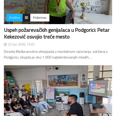
Društvo
Požarevac
Uspeh požarevačkih genijalaca u Podgorici: Petar
Kekezović osvojio treće mesto
23 Jun 2026, 13:07
Deseta Međunarodna olimpijada u mentalnom računanju, održana u
Podgorici, okupila je oko 1.000 najtalentovanijih mladih…