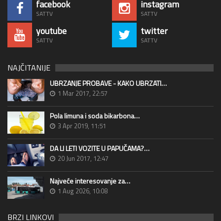
facebook
instagram
SATTV
SATTV
youtube
twitter
SATTV
SATTV
NAJČITANIJE
UBRZANJE PROBAVE - KAKO UBRZATI…
1 Mar 2017, 22:57
Pola limuna i soda bikarbona…
3 Apr 2019, 11:51
DA LI LETI VOZITE U PAPUČAMA?…
20 Jun 2017, 12:47
Najveće interesovanje za…
1 Aug 2026, 10:08
BRZI LINKOVI