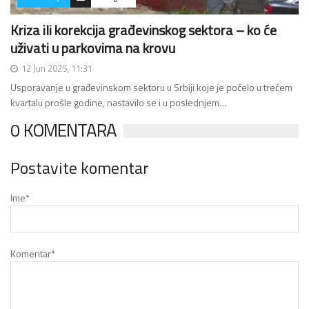
Kriza ili korekcija građevinskog sektora – ko će
uživati u parkovima na krovu
12 Jun 2025, 11:31
Usporavanje u građevinskom sektoru u Srbiji koje je počelo u trećem
kvartalu prošle godine, nastavilo se i u poslednjem…
0 KOMENTARA
Postavite komentar
Ime
*
Komentar
*