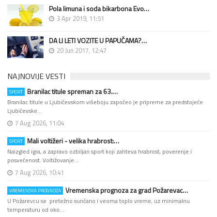
Pola limuna i soda bikarbona Evo…
3 Apr 2019, 11:51
DA LI LETI VOZITE U PAPUČAMA?…
20 Jun 2017, 12:47
NAJNOVIJE VESTI
Branilac titule spreman za 63.…
SPORT
Branilac titule u Ljubičevskom višeboju započeo je pripreme za predstojeće
Ljubičevske…
7 Aug 2026, 11:04
Mali voltižeri - velika hrabrost:…
SPORT
Naizgled igra, a zapravo ozbiljan sport koji zahteva hrabrost, poverenje i
posvećenost. Voltižovanje…
7 Aug 2026, 10:41
Vremenska prognoza za grad Požarevac…
VREMENSKA PROGNOZA
U Požarevcu se pretežno sunčano i veoma toplo vreme, uz minimalnu
temperaturu od oko…