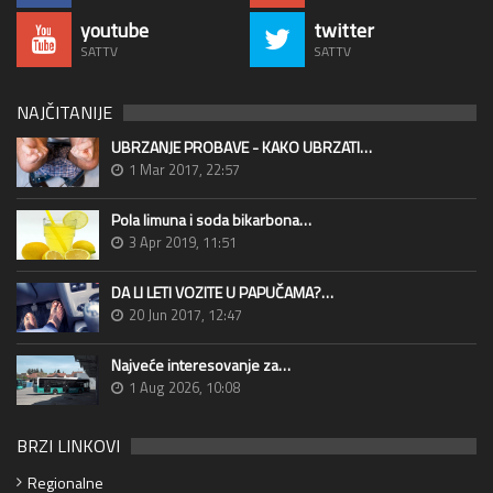
youtube
twitter
SATTV
SATTV
NAJČITANIJE
UBRZANJE PROBAVE - KAKO UBRZATI…
1 Mar 2017, 22:57
Pola limuna i soda bikarbona…
3 Apr 2019, 11:51
DA LI LETI VOZITE U PAPUČAMA?…
20 Jun 2017, 12:47
Najveće interesovanje za…
1 Aug 2026, 10:08
BRZI LINKOVI
Regionalne