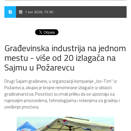
1 Jun 2026, 13:36
Građevinska industrija na jednom
mestu - više od 20 izlagača na
Sajmu u Požarevcu
Drugi Sajam građevine, u organizaciji kompanije „Izo-Tim“ iz
Požarevca, okupio je brojne renomirane izlagače iz oblasti
građevinarstva. Posetioci su imali priliku da se upoznaju sa
najnovijim proizvodima, tehnologijama i rešenjima za gradnju i
uređenje prostora.