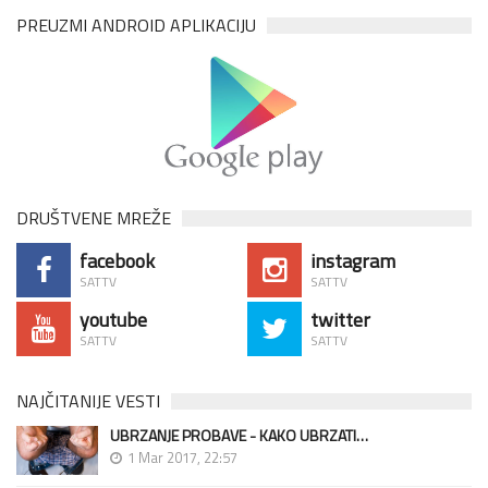
PREUZMI ANDROID APLIKACIJU
DRUŠTVENE MREŽE
facebook
instagram
SATTV
SATTV
youtube
twitter
SATTV
SATTV
NAJČITANIJE VESTI
UBRZANJE PROBAVE - KAKO UBRZATI…
1 Mar 2017, 22:57