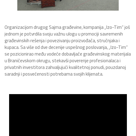
Organizacijom drugog Sajma građevine, kompanija „Izo-Tim“ još
jednom je potvrdila svoju važnu ulogu u promociji savremenih
građevinskih rešenja i povezivanju proizvođača, stručnjaka i
kupaca. Sa više od dve decenije uspešnog poslovanja, „Izo-Tim“
se pozicionirao među vodeće dobavljače građevinskog materijala
u Braničevskom okrugu, stekavši poverenje profesionalaca i
privatnih investitora zahvaljujući kvalitetnoj ponudi, pouzdanoj
saradnji i posvećenosti potrebama svojih klijenata.