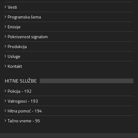
Vesti
Programska šema
Emisije
Pokrivenost signalom
Produkcija
Usluge
Kontakt
HITNE SLUŽBE
Policija - 192
Vatrogasci - 193
Hitna pomoć - 194
Tačno vreme - 95