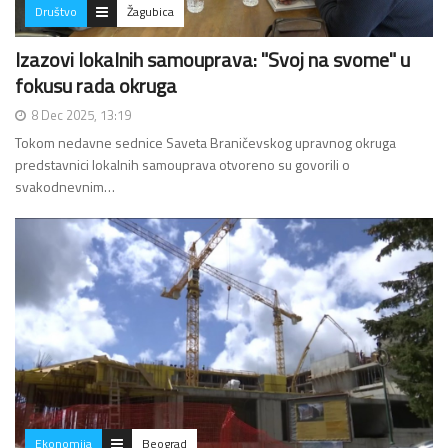
Društvo
Žagubica
Izazovi lokalnih samouprava: "Svoj na svome" u
fokusu rada okruga
8 Dec 2025, 13:19
Tokom nedavne sednice Saveta Braničevskog upravnog okruga
predstavnici lokalnih samouprava otvoreno su govorili o
svakodnevnim…
Ekonomija
Beograd