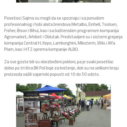
Posetioci Sajma su mogli da se upoznaju i sa ponudom
profesionalnog i hobi alata brendova Metalbo, Einhell, Toolsen,
Fisher, Bison i Bihui, kao i sa baštenskim programom kompanija
Agromarket, Arhibet i Oblutak. Predstavljeni su i sistemi grejanja
kompanija Central H, Kepo, Lamborghini, Mikoterm, Wilo i Alfa
Plam, kao i HTZ oprema kompanije ALBO.
Za sve goste bili su obezbeđeni pokloni, pa je svaki posetilac
dobio po tri litra BK Pol boje za krečenje, dok su na velikom broju
proizvoda važili sajamski popusti od 10 do 50 odsto.