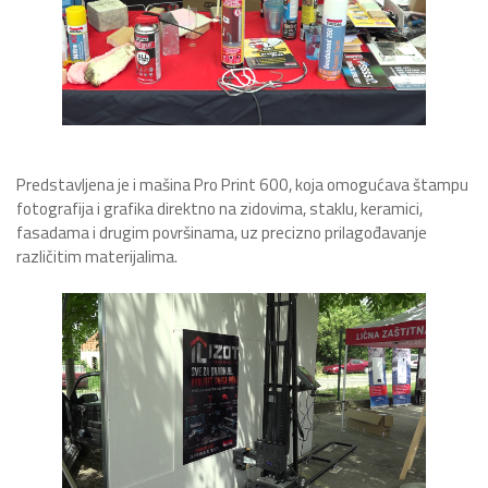
Predstavljena je i mašina Pro Print 600, koja omogućava štampu
fotografija i grafika direktno na zidovima, staklu, keramici,
fasadama i drugim površinama, uz precizno prilagođavanje
različitim materijalima.