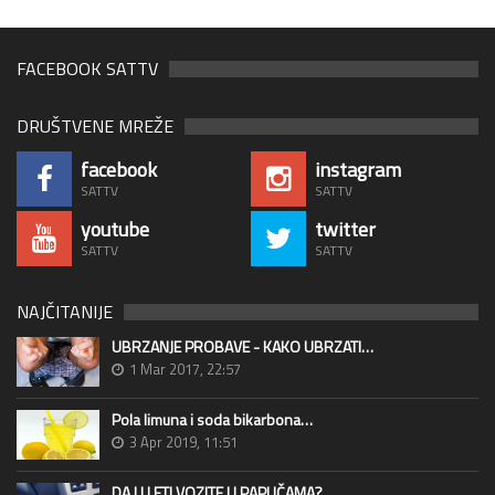
FACEBOOK SATTV
DRUŠTVENE MREŽE
facebook
instagram
SATTV
SATTV
youtube
twitter
SATTV
SATTV
NAJČITANIJE
UBRZANJE PROBAVE - KAKO UBRZATI…
1 Mar 2017, 22:57
Pola limuna i soda bikarbona…
3 Apr 2019, 11:51
DA LI LETI VOZITE U PAPUČAMA?…