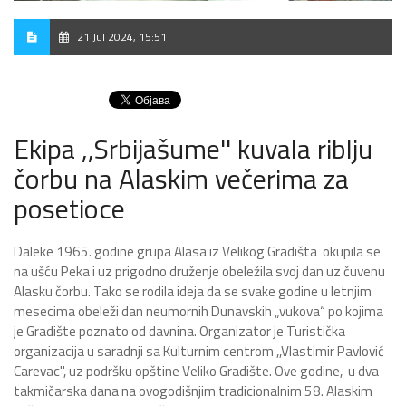
21 Jul 2024, 15:51
Ekipa ,,Srbijašume'' kuvala riblju
čorbu na Alaskim večerima za
posetioce
Daleke 1965. godine grupa Alasa iz Velikog Gradišta okupila se
na ušću Peka i uz prigodno druženje obeležila svoj dan uz čuvenu
Alasku čorbu. Tako se rodila ideja da se svake godine u letnjim
mesecima obeleži dan neumornih Dunavskih „vukova“ po kojima
je Gradište poznato od davnina. Organizator je Turistička
organizacija u saradnji sa Kulturnim centrom ,,Vlastimir Pavlović
Carevac'', uz podršku opštine Veliko Gradište. Ove godine, u dva
takmičarska dana na ovogodišnjim tradicionalnim 58. Alaskim