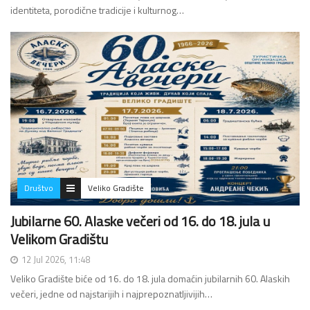
identiteta, porodične tradicije i kulturnog…
Društvo
Veliko Gradište
Jubilarne 60. Alaske večeri od 16. do 18. jula u
Velikom Gradištu
12 Jul 2026, 11:48
Veliko Gradište biće od 16. do 18. jula domaćin jubilarnih 60. Alaskih
večeri, jedne od najstarijih i najprepoznatljivijih…