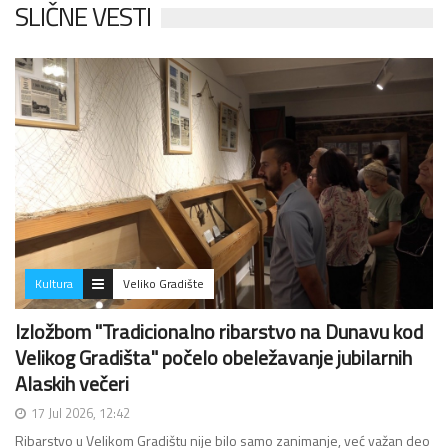
SLIČNE VESTI
Kultura
Veliko Gradište
Izložbom "Tradicionalno ribarstvo na Dunavu kod
Velikog Gradišta" počelo obeležavanje jubilarnih
Alaskih večeri
17 Jul 2026, 12:42
Ribarstvo u Velikom Gradištu nije bilo samo zanimanje, već važan deo