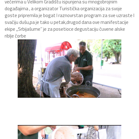
večerima u Velikom Gradištu ispunjena su mnogobrojnim
događajima , a organizator Turistička organizacija za svoje
goste pripremila je bogat I raznovrstan program za sve uzraste I
svačiju dušu,pa je tako u petak,drugod dana ove manifestacije
ekipe ,,Srbijašume’’ je za posetioce degustaciju čuvene alske
riblje čorbe