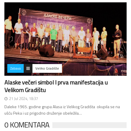
Zabava
Veliko Gradište
Alaske večeri simbol I prva manifestacija u
Velikom Gradištu
21 Jul 2024, 18:37
Daleke 1965. godine grupa Alasa iz Velikog Gradišta okupila se na
ušću Peka i uz prigodno druženje obeležila…
0 KOMENTARA