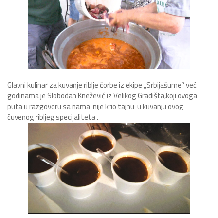
Glavni kulinar za kuvanje riblje čorbe iz ekipe ,,Srbijašume’’ već
godinama je Slobodan Knežević iz Velikog Gradišta,koji ovoga
puta u razgovoru sa nama nije krio tajnu u kuvanju ovog
čuvenog ribljeg specijaliteta .