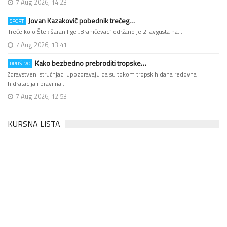
7 Aug 2026, 14:23
Jovan Kazaković pobednik trećeg…
SPORT
Treće kolo Štek šaran lige „Braničevac“ održano je 2. avgusta na…
7 Aug 2026, 13:41
Kako bezbedno prebroditi tropske…
DRUŠTVO
Zdravstveni stručnjaci upozoravaju da su tokom tropskih dana redovna
hidratacija i pravilna…
7 Aug 2026, 12:53
KURSNA LISTA