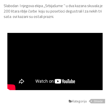
Slabodan I njegova ekipa ,,Srbijašume ’’ u dva kazana skuvala je
200 litara riblje čorbe koju su posetioci degustrali I za nekih tri
sata ovi kazani su ostali prazni.
Kategorija
Zdravlje