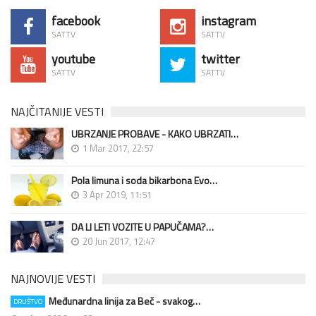
facebook
instagram
SATTV
SATTV
youtube
twitter
SATTV
SATTV
NAJČITANIJE VESTI
UBRZANJE PROBAVE - KAKO UBRZATI…
1 Mar 2017, 22:57
Pola limuna i soda bikarbona Evo…
3 Apr 2019, 11:51
DA LI LETI VOZITE U PAPUČAMA?…
20 Jun 2017, 12:47
NAJNOVIJE VESTI
Međunardna linija za Beč - svakog…
DRUŠTVO