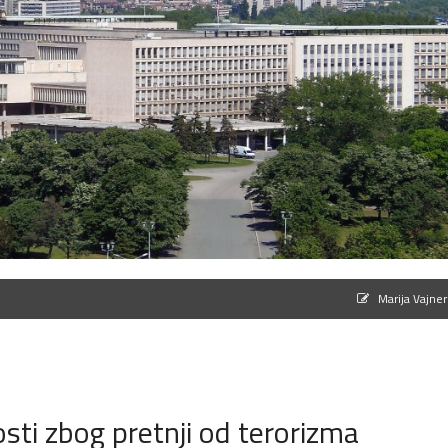
Marija Vajner
sti zbog pretnji od terorizma