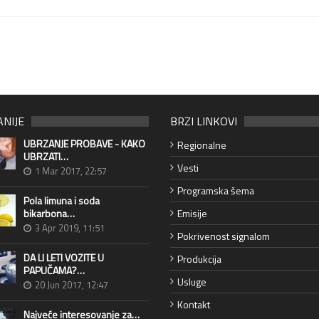
ANIJE
BRZI LINKOVI
UBRZANJE PROBAVE - KAKO
Regionalne
UBRZATI…
Vesti
1 Mar 2017, 22:57
Programska šema
Pola limuna i soda
bikarbona…
Emisije
3 Apr 2019, 11:51
Pokrivenost signalom
DA LI LETI VOZITE U
Produkcija
PAPUČAMA?…
Usluge
20 Jun 2017, 12:47
Kontakt
Najveće interesovanje za…