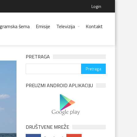
Login
gramska šema
Emisije
Televizija
Kontakt
PRETRAGA
PREUZMI ANDROID APLIKACIJU
DRUŠTVENE MREŽE