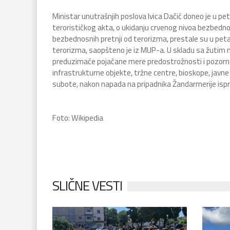
Ministar unutrašnjih poslova Ivica Dačić doneo je u pe
terorističkog akta, o ukidanju crvenog nivoa bezbedno
bezbednosnih pretnji od terorizma, prestale su u peta
terorizma, saopšteno je iz MUP-a. U skladu sa žutim n
preduzimaće pojačane mere predostrožnosti i pozornosti
infrastrukturne objekte, tržne centre, bioskope, javn
subote, nakon napada na pripadnika Žandarmerije isp
Foto: Wikipedia
SLIČNE VESTI