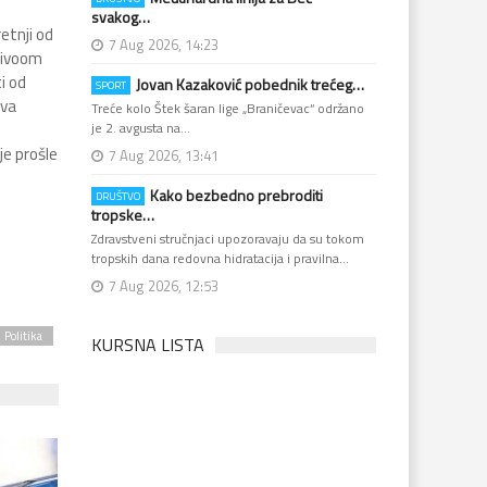
svakog…
etnji od
7 Aug 2026, 14:23
nivoom
i od
Jovan Kazaković pobednik trećeg…
SPORT
ova
Treće kolo Štek šaran lige „Braničevac“ održano
je 2. avgusta na…
je prošle
7 Aug 2026, 13:41
Kako bezbedno prebroditi
DRUŠTVO
tropske…
Zdravstveni stručnjaci upozoravaju da su tokom
tropskih dana redovna hidratacija i pravilna…
7 Aug 2026, 12:53
Politika
KURSNA LISTA