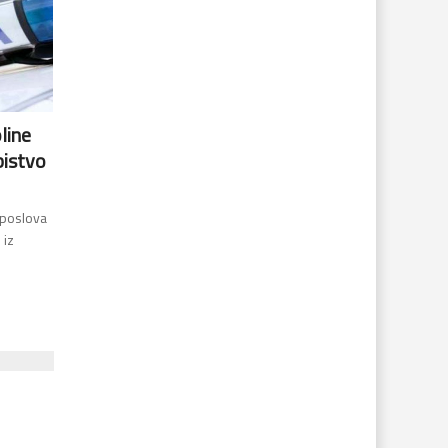
line
bistvo
 poslova
 iz