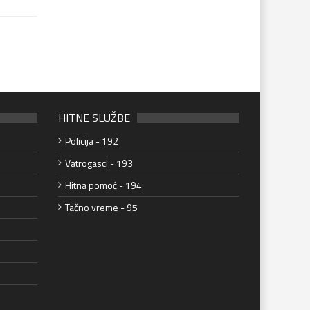
HITNE SLUŽBE
Policija - 192
Vatrogasci - 193
Hitna pomoć - 194
Tačno vreme - 95