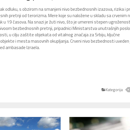
tak odluku, s obzirom na smanjeni nivo bezbednosnih izazova, rizika i pr
snih pretnji od terorizma. Mere koje su naložene u skladu sa crvenim 
k u 19 časova. Na snazi je žuti nivo, što je umereni stepen ugroženost
ivoom bezbednosnih pretnji, pripadnici Ministarstva unutrašnjih posl
, u cilju zaštite objekata od vitalnog značaja za Srbiju, ključne
e objekte i mesta masovnih okupljanja. Crveni nivo bezbednosti uveden 
red ambasade Izraela.
Kategorija