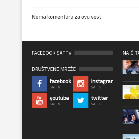
Nema komentara za ovu vest
FACEBOOK SATTV
NAJČIT
DRUŠTVENE MREŽE
facebook
instagram
SATTV
SATTV
youtube
twitter
SATTV
SATTV