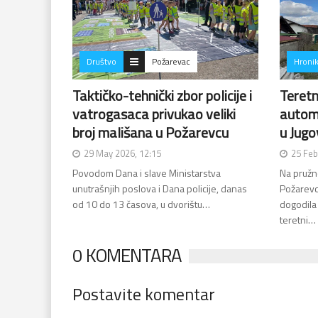
Društvo
Požarevac
Hroni
Taktičko-tehnički zbor policije i
Teretn
vatrogasaca privukao veliki
autom
broj mališana u Požarevcu
u Jugov
29 May 2026, 12:15
25 Feb
Povodom Dana i slave Ministarstva
Na pružno
unutrašnjih poslova i Dana policije, danas
Požarevc
od 10 do 13 časova, u dvorištu…
dogodila
teretni…
0 KOMENTARA
Postavite komentar