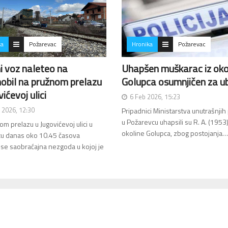
ka
Požarevac
Hronika
Požarevac
i voz naleteo na
Uhapšen muškarac iz oko
obil na pružnom prelazu
Golupca osumnjičen za u
ićevoj ulici
6 Feb 2026, 15:23
 2026, 12:30
Pripadnici Ministarstva unutrašnjih
u Požarevcu uhapsili su R. A. (1953)
m prelazu u Jugovićevoj ulici u
okoline Golupca, zbog postojanja…
u danas oko 10.45 časova
 se saobraćajna nezgoda u kojoj je