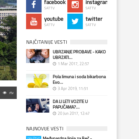
facebook
instagram
SATTV
SATTV
youtube
twitter
SATTV
SATTV
NAJČITANIJE VESTI
UBRZANJE PROBAVE - KAKO
UBRZATI…
1 Mar 2017, 22:57
Pola limuna i soda bikarbona
Evo…
3 Apr 2019, 11:51
rtv
DA LI LETI VOZITE U
PAPUČAMA?…
20 Jun 2017, 12:47
NAJNOVIJE VESTI
Međunardna linija za Beč -
DRUŠTVO