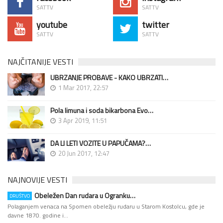
SATTV
SATTV
youtube
twitter
SATTV
SATTV
NAJČITANIJE VESTI
UBRZANJE PROBAVE - KAKO UBRZATI…
1 Mar 2017, 22:57
Pola limuna i soda bikarbona Evo…
3 Apr 2019, 11:51
DA LI LETI VOZITE U PAPUČAMA?…
20 Jun 2017, 12:47
NAJNOVIJE VESTI
Obeležen Dan rudara u Ogranku…
DRUŠTVO
Polaganjem venaca na Spomen obeležju rudaru u Starom Kostolcu, gde je
davne 1870. godine i…