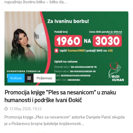
najvažniju životnu bitku – bitku da…
Kultura
Požarevac
Promocija knjige "Ples sa nesanicom" u znaku
humanosti i podrške Ivani Đokić
13 May 2026, 19:22
Promocija knjige „Ples sa nesanicom“ autorke Danijele Panić okupila
je u Požarevcu brojne ljubitelje književnosti…