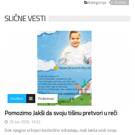
Kategorija
Društvo
SLIČNE VESTI
Društvo
Požarevac
Pomozimo Jakši da svoju tišinu pretvori u reči
26 Jun 2026, 10:32
Dok njegovi vršnjaci bezbrižno odrastaju, mali Jakša vodi svoju