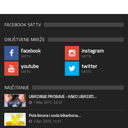
FACEBOOK SATTV
DRUŠTVENE MREŽE
facebook
instagram
SATTV
SATTV
youtube
twitter
SATTV
SATTV
NAJČITANIJE
UBRZANJE PROBAVE - KAKO UBRZATI…
1 Mar 2017, 22:57
Pola limuna i soda bikarbona…
3 Apr 2019, 11:51