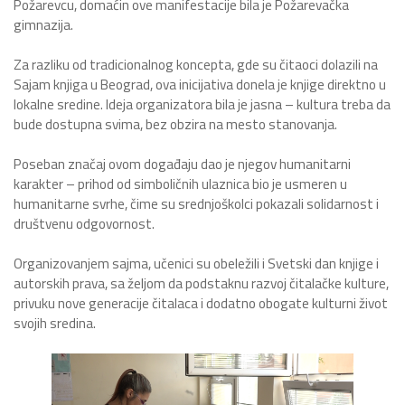
Požarevcu, domaćin ove manifestacije bila je Požarevačka
gimnazija.
Za razliku od tradicionalnog koncepta, gde su čitaoci dolazili na
Sajam knjiga u Beograd, ova inicijativa donela je knjige direktno u
lokalne sredine. Ideja organizatora bila je jasna – kultura treba da
bude dostupna svima, bez obzira na mesto stanovanja.
Poseban značaj ovom događaju dao je njegov humanitarni
karakter – prihod od simboličnih ulaznica bio je usmeren u
humanitarne svrhe, čime su srednjoškolci pokazali solidarnost i
društvenu odgovornost.
Organizovanjem sajma, učenici su obeležili i Svetski dan knjige i
autorskih prava, sa željom da podstaknu razvoj čitalačke kulture,
privuku nove generacije čitalaca i dodatno obogate kulturni život
svojih sredina.