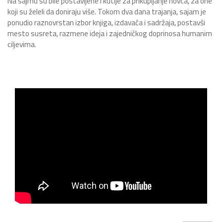
Na sajmu su bile postavljene i kutije za prikupljanje novca, za one
koji su želeli da doniraju više. Tokom dva dana trajanja, sajam je
ponudio raznovrstan izbor knjiga, izdavača i sadržaja, postavši
mesto susreta, razmene ideja i zajedničkog doprinosa humanim
ciljevima.