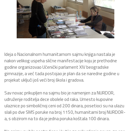
Ideja o Nacionalnom humanitarnom sajmu knjiga nastala je
nakon velikog uspeha slične manifestacije koju je prethodne
godine organizovao Učenički parlament XIV beogradske
gimnazije, a već tada postojao je plan da se naredne godine u
projekat uključi još veći broj škola i gradova.
Sav novac prikupljen na sajmu bio je namenjen za NURDOR,
udruženje roditelja dece obolele od raka. Umesto kupovine
ulaznice po simboličnoj ceni od 200 dinara, posetioci su na ulazu
slali po dve SMS poruke na broj 1150, humanitarni broj NURDOR-
a, s obzirom na to da je jedna poruka koštala 100 dinara.