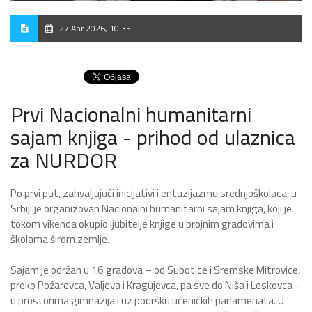
27 Apr 2026, 10:35
Prvi Nacionalni humanitarni
sajam knjiga - prihod od ulaznica
za NURDOR
Po prvi put, zahvaljujući inicijativi i entuzijazmu srednjoškolaca, u
Srbiji je organizovan Nacionalni humanitarni sajam knjiga, koji je
tokom vikenda okupio ljubitelje knjige u brojnim gradovima i
školama širom zemlje.
Sajam je održan u 16 gradova – od Subotice i Sremske Mitrovice,
preko Požarevca, Valjeva i Kragujevca, pa sve do Niša i Leskovca –
u prostorima gimnazija i uz podršku učeničkih parlamenata. U