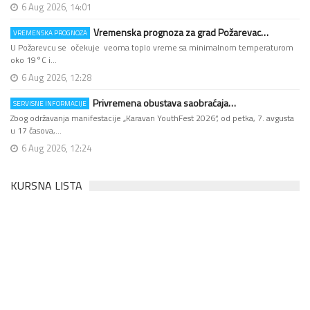
6 Aug 2026, 14:01
Vremenska prognoza za grad Požarevac…
VREMENSKA PROGNOZA
U Požarevcu se očekuje veoma toplo vreme sa minimalnom temperaturom
oko 19°C i…
6 Aug 2026, 12:28
Privremena obustava saobraćaja…
SERVISNE INFORMACIJE
Zbog održavanja manifestacije „Karavan YouthFest 2026“, od petka, 7. avgusta
u 17 časova,…
6 Aug 2026, 12:24
KURSNA LISTA