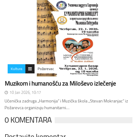
Kultura
Požarevac
Muzikom i humanošću za Miloševo izlečenje
10 Jan 2026, 10:17
Učenička zadruga „Harmonija“ i Muzička škola „Stevan Mokranjac“ iz
Požarevca organizuju humanitarni…
0 KOMENTARA
Postavite komentar