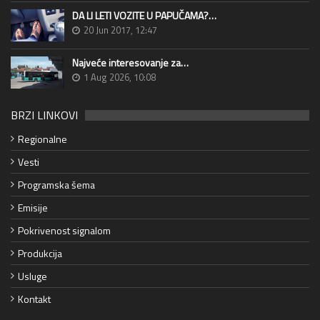
DA LI LETI VOZITE U PAPUČAMA?…
20 Jun 2017, 12:47
Najveće interesovanje za…
1 Aug 2026, 10:08
BRZI LINKOVI
Regionalne
Vesti
Programska šema
Emisije
Pokrivenost signalom
Produkcija
Usluge
Kontakt