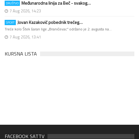
Međunarodna linija za Beč - svakog…
DRUŠTVO
7 Aug 2026, 14:23
Jovan Kazaković pobednik trećeg…
SPORT
Treće kolo Štek šaran lige „Braničevac“ održano je 2. avgusta na…
7 Aug 2026, 13:41
KURSNA LISTA
FACEBOOK SATTV