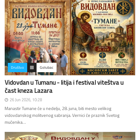
Društvo
Golubac
Vidovdan u Tumanu - litija i festival viteštva u
čast kneza Lazara
26 Jun 2026, 10:28
Manastir Tumane će u nedelju, 28. juna, biti mesto velikog
vidovdanskog molitvenog sabranja. Vernici će praznik Svetog
mučenika…