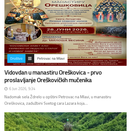
Društvo
Petrovac na Mlavi
Vidovdan u manastiru Oreškovica - prvo
proslavljanje Oreškovičkih mučenika
6 Jun 2026, 9:34
Nadomak sela Ždrelo u opštini Petrovac na Mlavi, u manastiru
Oreškovica, zadužbini Svetog cara Lazara koja…