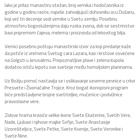
Iako je prilaz manastiru otežan, broj vernika i hodočasnika iz
godine u godinu raste, najviše zahvaljujući duhovniku ocu Dušanu,
koji već tri decenije vodi vernike u Svetu zemlju. Posebnu
atmosferu bogosluženjima daju ruska zvona, dok se sestrinstvo
bavi pripremom čajeva, melema i proizvoda od lekovitog bilja.
Vernici posebno poštuju manastirski izvor za koji predanje kaže
da potiče iz vremena Svetog cara Lazara, kao i krstove osvećene
na Golgoti u Jerusalimu. Prepoznatljive plave i zelena kupola
dodatno ističu lepotu ove svetinje među homoljskim planinama.
Uz Božiju pomoć nastavlja se i oslikavanje severne pevnice u crkvi
Presvete i Živonačalne Trojice. Kroz bogat ikonopisni program
biće predstavljene brojne svetiteljke, mučenice i podvižnice
pravoslavne vere.
Zidove hrama krasiće velike ikone Svete Ekaterine, Svetih Vere,
Nade, Ljubavi i njihove majke Sofije, Svete Anastasije
Uzorešiteljice, Svete Petke, Svete Ksenije, Svete Veronike i
Svete Nine.