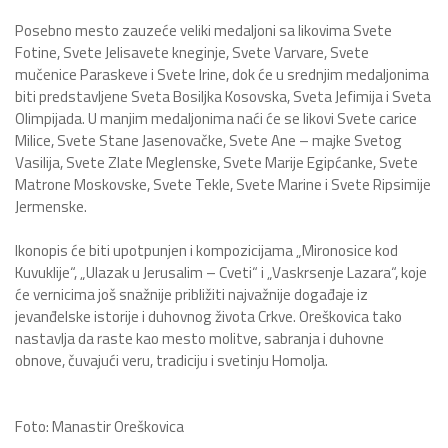
Posebno mesto zauzeće veliki medaljoni sa likovima Svete
Fotine, Svete Jelisavete kneginje, Svete Varvare, Svete
mučenice Paraskeve i Svete Irine, dok će u srednjim medaljonima
biti predstavljene Sveta Bosiljka Kosovska, Sveta Jefimija i Sveta
Olimpijada. U manjim medaljonima naći će se likovi Svete carice
Milice, Svete Stane Jasenovačke, Svete Ane – majke Svetog
Vasilija, Svete Zlate Meglenske, Svete Marije Egipćanke, Svete
Matrone Moskovske, Svete Tekle, Svete Marine i Svete Ripsimije
Jermenske.
Ikonopis će biti upotpunjen i kompozicijama „Mironosice kod
Kuvuklije“, „Ulazak u Jerusalim – Cveti“ i „Vaskrsenje Lazara“, koje
će vernicima još snažnije približiti najvažnije događaje iz
jevanđelske istorije i duhovnog života Crkve. Oreškovica tako
nastavlja da raste kao mesto molitve, sabranja i duhovne
obnove, čuvajući veru, tradiciju i svetinju Homolja.
Foto: Manastir Oreškovica