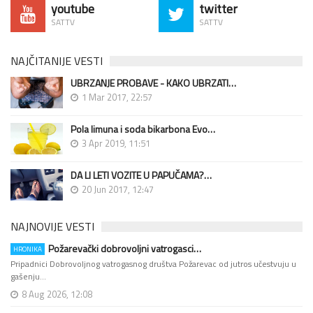
youtube
twitter
SATTV
SATTV
NAJČITANIJE VESTI
UBRZANJE PROBAVE - KAKO UBRZATI…
1 Mar 2017, 22:57
Pola limuna i soda bikarbona Evo…
3 Apr 2019, 11:51
DA LI LETI VOZITE U PAPUČAMA?…
20 Jun 2017, 12:47
NAJNOVIJE VESTI
Požarevački dobrovoljni vatrogasci…
HRONIKA
Pripadnici Dobrovoljnog vatrogasnog društva Požarevac od jutros učestvuju u
gašenju…
8 Aug 2026, 12:08