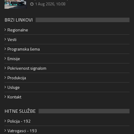
1 Aug 2026, 10:08
BRZI LINKOVI
Regionalne
Vesti
Programska šema
Emisije
Pokrivenost signalom
Produkcija
Usluge
Kontakt
HITNE SLUŽBE
Policija - 192
Vatrogasci - 193