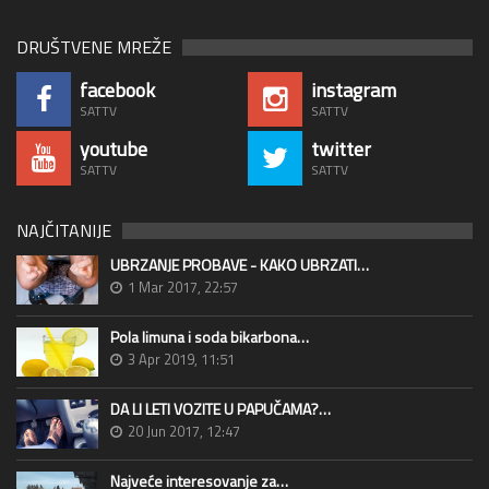
DRUŠTVENE MREŽE
facebook
instagram
SATTV
SATTV
youtube
twitter
SATTV
SATTV
NAJČITANIJE
UBRZANJE PROBAVE - KAKO UBRZATI…
1 Mar 2017, 22:57
Pola limuna i soda bikarbona…
3 Apr 2019, 11:51
DA LI LETI VOZITE U PAPUČAMA?…
20 Jun 2017, 12:47
Najveće interesovanje za…