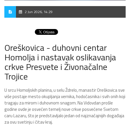
2 Jun 2026, 14:29
Oreškovica - duhovni centar
Homolja i nastavak oslikavanja
crkve Presvete i Živonačalne
Trojice
U srcu Homoljskih planina, u selu Ždrelo, manastir Oreškovica sve
više postaje mesto okupljanja vernika, hodočasnika i svih onih koji
tragaju za mirom i duhovnom snagom. Na Vidovdan prošle
godine ovde je osvećen temelj nove crkve posvećene Svetom
caru Lazaru, što je predstavljalo jedan od najznačajnijih događaja
za ovu svetinju i čitav kraj.