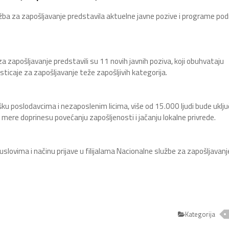
užba za zapošljavanje predstavila aktuelne javne pozive i programe po
a zapošljavanje predstavili su 11 novih javnih poziva, koji obuhvataju
ticaje za zapošljavanje teže zapošljivih kategorija.
ršku poslodavcima i nezaposlenim licima, više od 15.000 ljudi bude uklj
 mere doprinesu povećanju zapošljenosti i jačanju lokalne privrede.
slovima i načinu prijave u filijalama Nacionalne službe za zapošljavanje 
Kategorija