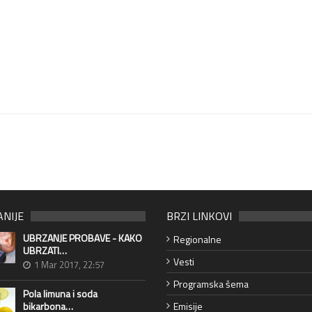
ANIJE
BRZI LINKOVI
UBRZANJE PROBAVE - KAKO
Regionalne
UBRZATI…
Vesti
1 Mar 2017, 22:57
Programska šema
Pola limuna i soda
bikarbona…
Emisije