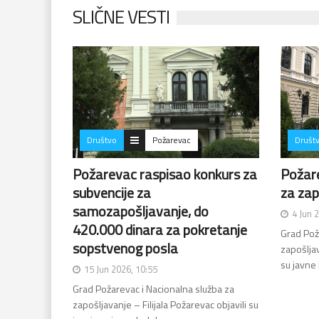
SLIČNE VESTI
Društvo
Požarevac
Društ
Požarevac raspisao konkurs za
Požar
subvencije za
za zap
samozapošljavanje, do
4 Jun 
420.000 dinara za pokretanje
Grad Pož
sopstvenog posla
zapošljav
su javne
15 Jun 2026, 10:55
Grad Požarevac i Nacionalna služba za
zapošljavanje – Filijala Požarevac objavili su