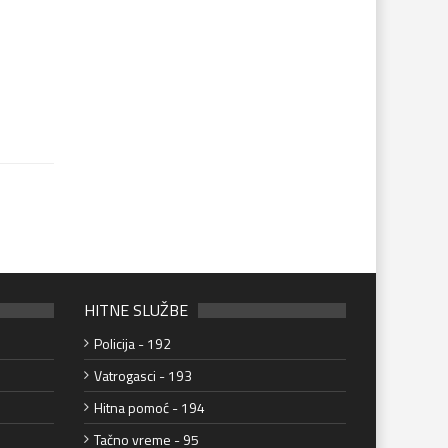
HITNE SLUŽBE
Policija - 192
Vatrogasci - 193
Hitna pomoć - 194
Tačno vreme - 95