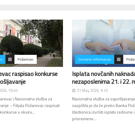
vo
Požarevac
Servisne informacije
Poža
evac raspisao konkurse
Isplata novčanih naknad
ošljavanje
nezaposlenima 21. i 22. 
2026, 10:45
21 May 2026, 9:10
arevac i Nacionalna služba za
Nacionalna služba za zapošljavanj
anje – Filijala Požarevac raspisali
saopštila je da će preko Banka Po
 konkurse u okviru…
štedionica izvršiti isplatu redovne i
privremene…