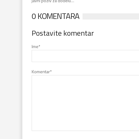
javni poziv za dodelu…
0 KOMENTARA
Postavite komentar
Ime
*
Komentar
*