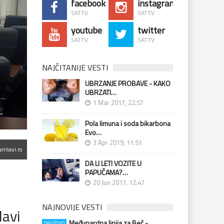
facebook
instagram
SATTV
SATTV
youtube
twitter
SATTV
SATTV
NAJČITANIJE VESTI
UBRZANJE PROBAVE - KAKO
UBRZATI…
1 Mar 2017, 22:57
Pola limuna i soda bikarbona
Evo…
3 Apr 2019, 11:51
mlavi.rs
DA LI LETI VOZITE U
PAPUČAMA?…
20 Jun 2017, 12:47
NAJNOVIJE VESTI
lavi
Međunardna linija za Beč -
DRUŠTVO