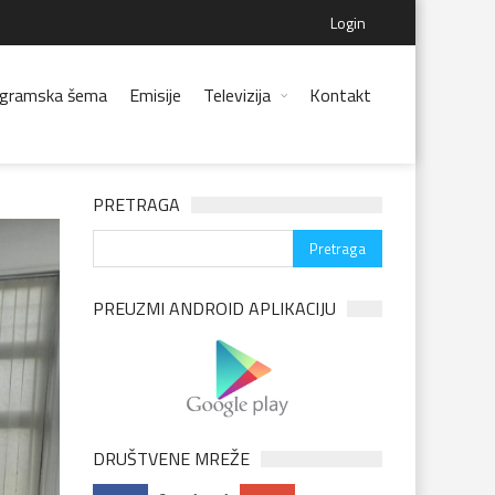
Login
gramska šema
Emisije
Televizija
Kontakt
PRETRAGA
PREUZMI ANDROID APLIKACIJU
DRUŠTVENE MREŽE