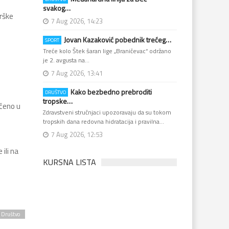
svakog…
drške
7 Aug 2026, 14:23
Jovan Kazaković pobednik trećeg…
SPORT
Treće kolo Štek šaran lige „Braničevac“ održano
je 2. avgusta na…
7 Aug 2026, 13:41
Kako bezbedno prebroditi
DRUŠTVO
tropske…
učeno u
Zdravstveni stručnjaci upozoravaju da su tokom
tropskih dana redovna hidratacija i pravilna…
7 Aug 2026, 12:53
ili na
KURSNA LISTA
Društvo