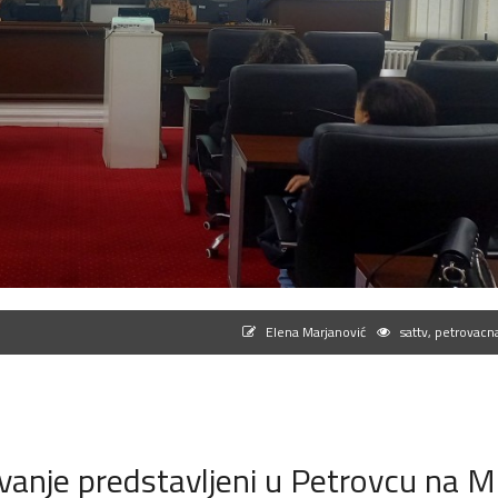
Elena Marjanović
sattv, petrovacna
avanje predstavljeni u Petrovcu na M