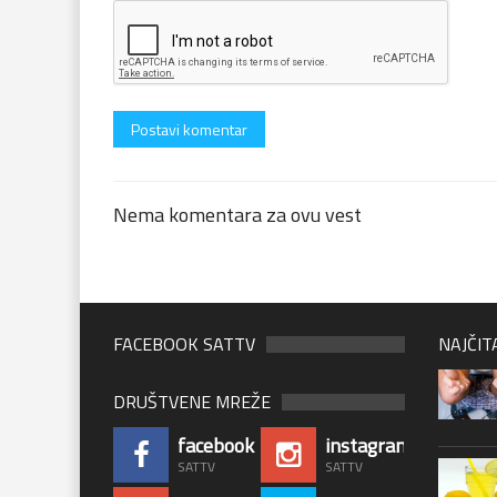
Nema komentara za ovu vest
FACEBOOK SATTV
NAJČIT
DRUŠTVENE MREŽE
facebook
instagram
SATTV
SATTV