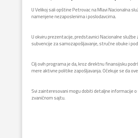
U Velikoj sali opštine Petrovac na Mlavi Nacionalna sl
namenjene nezaposlenima i poslodavcima.
U okviru prezentacije, predstavnici Nacionalne službe z
subvencije za samozapošljavanje, stručne obuke i pods
Cilj ovih programa je da, kroz direktnu finansijsku pod
mere aktivne politike zapošljavanja. Očekuje se da ove
Svi zainteresovani mogu dobiti detaljne informacije o u
zvaničnom sajtu.