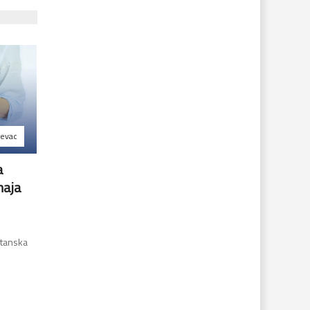
revac
a
maja
e
štanska