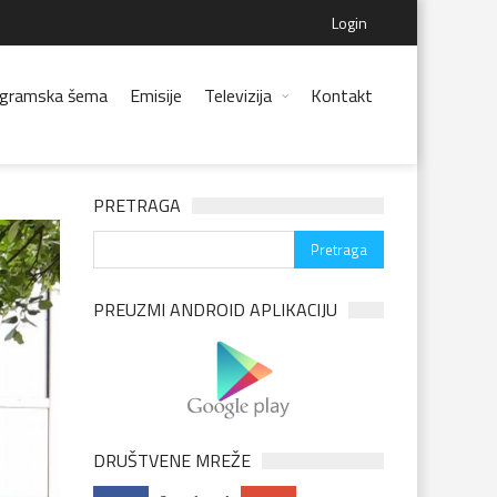
Login
gramska šema
Emisije
Televizija
Kontakt
PRETRAGA
PREUZMI ANDROID APLIKACIJU
DRUŠTVENE MREŽE