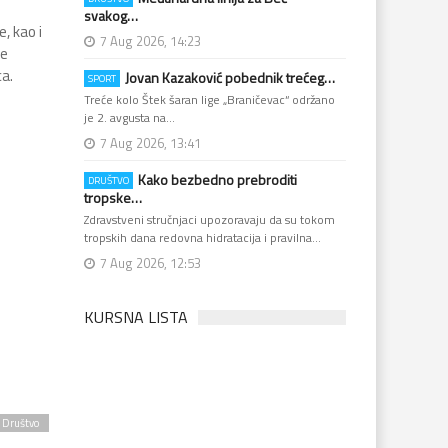
svakog…
, kao i
7 Aug 2026, 14:23
ve
a.
Jovan Kazaković pobednik trećeg…
SPORT
Treće kolo Štek šaran lige „Braničevac“ održano
je 2. avgusta na…
7 Aug 2026, 13:41
Kako bezbedno prebroditi
DRUŠTVO
tropske…
Zdravstveni stručnjaci upozoravaju da su tokom
tropskih dana redovna hidratacija i pravilna…
7 Aug 2026, 12:53
KURSNA LISTA
Društvo