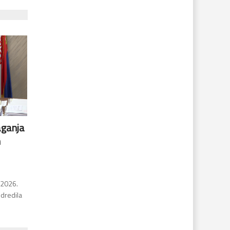
aganja
h
 2026.
dredila