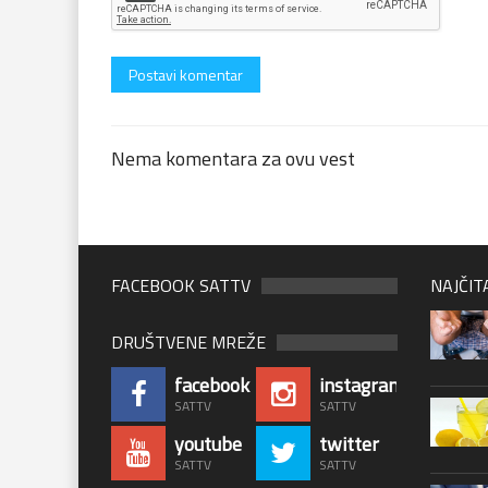
Nema komentara za ovu vest
FACEBOOK SATTV
NAJČIT
DRUŠTVENE MREŽE
facebook
instagram
SATTV
SATTV
youtube
twitter
SATTV
SATTV