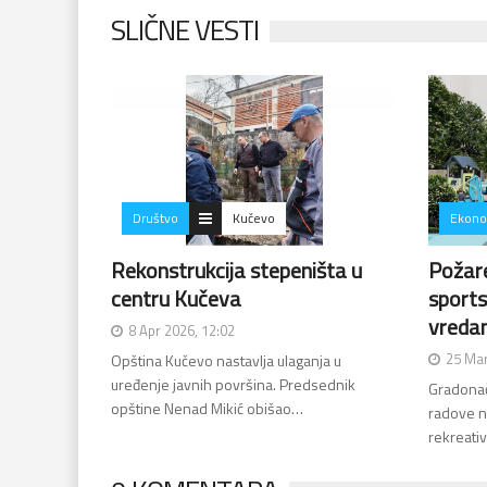
SLIČNE VESTI
Društvo
Kučevo
Ekono
Rekonstrukcija stepeništa u
Požar
centru Kučeva
sports
vredan
8 Apr 2026, 12:02
25 Mar
Opština Kučevo nastavlja ulaganja u
uređenje javnih površina. Predsednik
Gradonač
opštine Nenad Mikić obišao…
radove n
rekreati