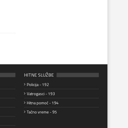
HITNE SLUŽBE
Policija - 192
Vatrogasci - 193
Hitna pomoć - 194
Tačno vreme - 95