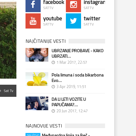
facebook
instagram
SATTV
SATTV
youtube
twitter
SATTV
SATTV
NAJČITANIJE VESTI
UBRZANJE PROBAVE - KAKO
UBRZATI…
1 Mar 2017, 22:57
Pola limuna i soda bikarbona
Evo…
3 Apr 2019, 11:51
Sat Tv
DA LI LETI VOZITE U
PAPUČAMA?…
20 Jun 2017, 12:47
NAJNOVIJE VESTI
Međunardna linija za Beč -
DRUŠTVO