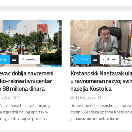
mija
Požarevac
Politika
Kostolac
evac dobija savremeni
Krstanoski: Nastavak ul
ko-rekreativni centar
u ravnomeran razvoj svi
 88 miliona dinara
naselja Kostolca
 2026, 18:44
12 Feb 2026, 11:47
elnik Saša Pavlović obišao je
Donošenjem finansijskog plana za
a izgradnji novog sportsko-
godinu, Gradska opština Kostolac o
vnog centra koji se prostire…
je najvažnije infrastrukturne…