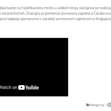
jučivanje na toplifikacionu mrežu u velikom broju slučajeva se realizuje
 jedni od prioritetnih. Značajno je pomenuti da mesna zajednica Čačalica o
 uspostavljanja sporazuma o saradnji sa mesnom zajenicom iz Kragujevc
Kategorija