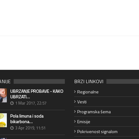
ANIJE
BRZI LINKOVI
UBRZANJE PROBAVE - KAKO
Regionalne
UBRZATI…
Vesti
1 Mar 2017, 22:57
Programska šema
Pola limuna i soda
bikarbona…
Emisije
3 Apr 2019, 11:51
Pokrivenost signalom