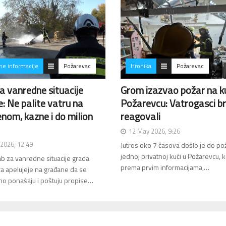
ne informacije
Požarevac
Hronika
Požarevac
a vanredne situacije
Grom izazvao požar na ku
e: Ne palite vatru na
Požarevcu: Vatrogasci b
nom, kazne i do milion
reagovali
12 May 2026, 9:26
 2026, 12:49
Jutros oko 7 časova došlo je do po
jednoj privatnoj kući u Požarevcu, k
ab za vanredne situacije grada
prema prvim informacijama,…
a apelujeje na građane da se
o ponašaju i poštuju propise…