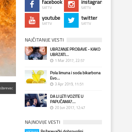
facebook
instagram
SATTV
SATTV
youtube
twitter
SATTV
SATTV
NAJČITANIJE VESTI
UBRZANJE PROBAVE - KAKO
UBRZATI…
1 Mar 2017, 22:57
Pola limuna i soda bikarbona
Evo…
3 Apr 2019, 11:51
ožarevac
DA LI LETI VOZITE U
PAPUČAMA?…
20 Jun 2017, 12:47
NAJNOVIJE VESTI
Požarevački dobrovoljni
HRONIKA