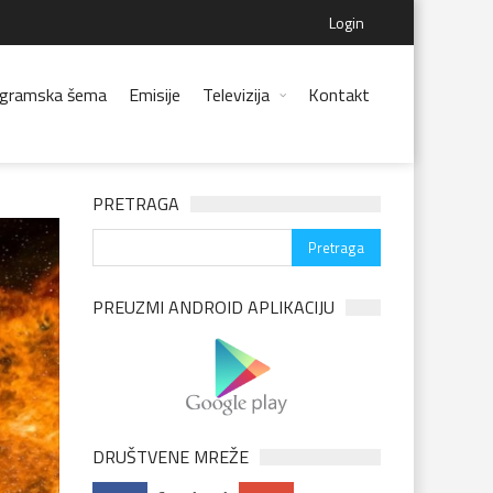
Login
gramska šema
Emisije
Televizija
Kontakt
PRETRAGA
PREUZMI ANDROID APLIKACIJU
DRUŠTVENE MREŽE