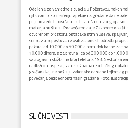
Odeljenje za vanredne situacije u Požarevcu, nakon 
njihovom brzom širenju, apeluje na građane da ne pale t
poljoprivrednih površina ili u blizini šuma, zbog opasn
materijalnu štetu. Podsećamo da je Zakonom o zaštiti 
otvorenom prostoru, ostataka strnih useva, spaljivanj
šume. Za nepoštovanje ovih zakonskih odredbi propisan
požara, od 10.000 do 50.000 dinara, dok kazne za spalj
10.000 dinara, a za pravna lica od 300.000 do 1.000.0
vatrogasnu službu na broj telefona 193. Sektor za va
nadležnim inspekcijskim službama republičkog i lokaln
građana koji ne poštuju zakonske odredbe i njihovog pr
povećanja bezbednosti naših građana. Foto: Ilustraci
SLIČNE VESTI