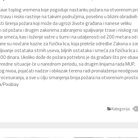
najave toplog vremena koje pogoduje nastanku požara na otvorenom pro
ravu i nisko rastinje na takvim područjima, posebno u blizini obradivih
osti širenja požara koji može da ugrozi živote građana i nanese veliku
od požara i drugim zakonima zabranjeno spaljivanje trave i niskog ras
e smeća, kao i loženje vatre u šumi i na udaljenosti od 200 metara od
e su novčane kazne za fizička lica, koja prekrše odredbe Zakona o zaš
ivanje ostataka strnih useva, biljnih ostataka i smeća za fizička lica 
00 dinara. Ukoliko dođe do požara potrebno je da građani što pre oba
nredne situacije će u narednom periodu, sa drugim linijama rada MUP,
og nivoa, pojačati nadzor i obilazak terena radi pronalaženja neodgovo
ocesuiranja, a sve u cilju smanjenja broja požara na otvorenom prostor
ja/Pixabay
Kategorija