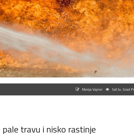
Marija Vajner
Sat tv, Grad P
ale travu i nisko rastinje