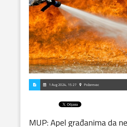
1 Aug 2024, 15:27
Požarevac
MUP: Apel građanima da ne p