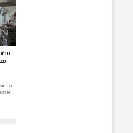
ći u
rzo
žara na
ada je,