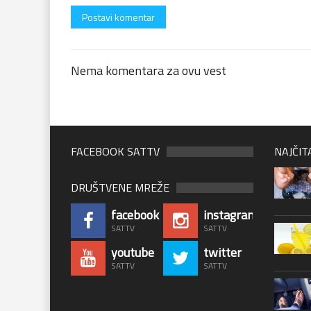
Nema komentara za ovu vest
FACEBOOK SATTV
NAJČIT
DRUŠTVENE MREŽE
facebook
instagram
SATTV
SATTV
youtube
twitter
SATTV
SATTV