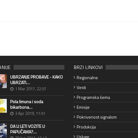
ANIJE
BRZI LINKOVI
UBRZANJE PROBAVE - KAKO
Regionalne
UBRZATI…
Vesti
1 Mar 2017, 22:57
Programska šema
Pola limuna i soda
bikarbona…
Emisije
3 Apr 2019, 11:51
Pokrivenost signalom
DA LI LETI VOZITE U
Produkcija
PAPUČAMA?…
Usluge
20 Jun 2017, 12:47