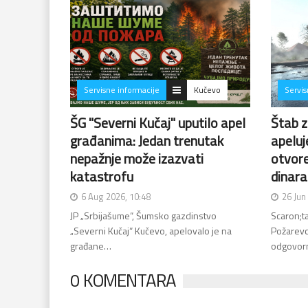
Servisne informacije
Kučevo
Servis
ŠG "Severni Kučaj" uputilo apel
Štab z
građanima: Jedan trenutak
apeluj
nepažnje može izazvati
otvore
katastrofu
dinara
6 Aug 2026, 10:48
26 Jun
JP „Srbijašume“, Šumsko gazdinstvo
Scaron;t
„Severni Kučaj“ Kučevo, apelovalo je na
Požarevc
građane…
odgovorn
0 KOMENTARA