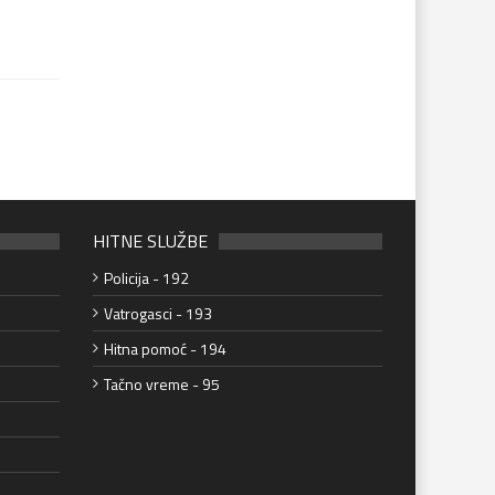
HITNE SLUŽBE
Policija - 192
Vatrogasci - 193
Hitna pomoć - 194
Tačno vreme - 95