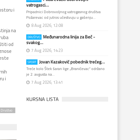
vatrogasci…
storu i
Pripadnici Dobrovoljnog vatrogasnog društva
Požarevac od jutros učestvuju u gašenju…
8 Aug 2026, 12:08
tinja na
Međunarodna linija za Beč -
 ruba
DRUŠTVO
svakog…
titi od
7 Aug 2026, 14:23
iznose
veste
Jovan Kazaković pobednik trećeg…
SPORT
Treće kolo Štek šaran lige „Braničevac“ održano
rnih
je 2. avgusta na…
u i
7 Aug 2026, 13:41
KURSNA LISTA
Društvo