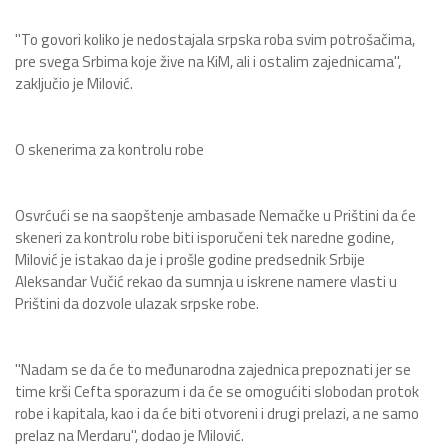
"To govori koliko je nedostajala srpska roba svim potrošačima,
pre svega Srbima koje žive na KiM, ali i ostalim zajednicama",
zaključio je Milović.
O skenerima za kontrolu robe
Osvrćući se na saopštenje ambasade Nemačke u Prištini da će
skeneri za kontrolu robe biti isporučeni tek naredne godine,
Milović je istakao da je i prošle godine predsednik Srbije
Aleksandar Vučić rekao da sumnja u iskrene namere vlasti u
Prištini da dozvole ulazak srpske robe.
"Nadam se da će to međunarodna zajednica prepoznati jer se
time krši Cefta sporazum i da će se omogućiti slobodan protok
robe i kapitala, kao i da će biti otvoreni i drugi prelazi, a ne samo
prelaz na Merdaru", dodao je Milović.