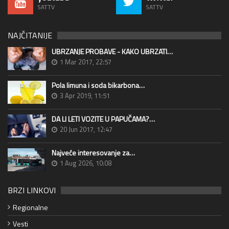
SATTV
SATTV
NAJČITANIJE
UBRZANJE PROBAVE - KAKO UBRZATI…
1 Mar 2017, 22:57
Pola limuna i soda bikarbona…
3 Apr 2019, 11:51
DA LI LETI VOZITE U PAPUČAMA?…
20 Jun 2017, 12:47
Najveće interesovanje za…
1 Aug 2026, 10:08
BRZI LINKOVI
Regionalne
Vesti