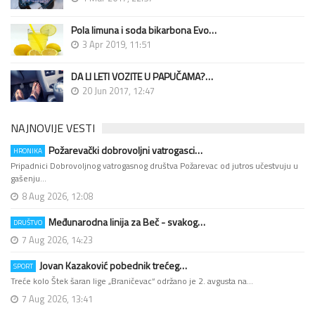
Pola limuna i soda bikarbona Evo…
3 Apr 2019, 11:51
DA LI LETI VOZITE U PAPUČAMA?…
20 Jun 2017, 12:47
NAJNOVIJE VESTI
Požarevački dobrovoljni vatrogasci…
HRONIKA
Pripadnici Dobrovoljnog vatrogasnog društva Požarevac od jutros učestvuju u
gašenju…
8 Aug 2026, 12:08
Međunarodna linija za Beč - svakog…
DRUŠTVO
7 Aug 2026, 14:23
Jovan Kazaković pobednik trećeg…
SPORT
Treće kolo Štek šaran lige „Braničevac“ održano je 2. avgusta na…
7 Aug 2026, 13:41