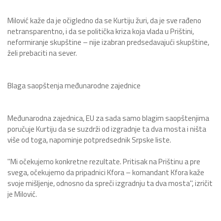
Milović kaže da je očigledno da se Kurtiju žuri, da je sve rađeno
netransparentno, i da se politička kriza koja vlada u Prištini,
neformiranje skupštine – nije izabran predsedavajući skupštine,
želi prebaciti na sever.
Blaga saopštenja međunarodne zajednice
Međunarodna zajednica, EU za sada samo blagim saopštenjima
poručuje Kurtiju da se suzdrži od izgradnje ta dva mosta i ništa
više od toga, napominje potpredsednik Srpske liste.
"Mi očekujemo konkretne rezultate. Pritisak na Prištinu a pre
svega, očekujemo da pripadnici Kfora – komandant Kfora kaže
svoje mišljenje, odnosno da spreči izgradnju ta dva mosta", izričit
je Milović.