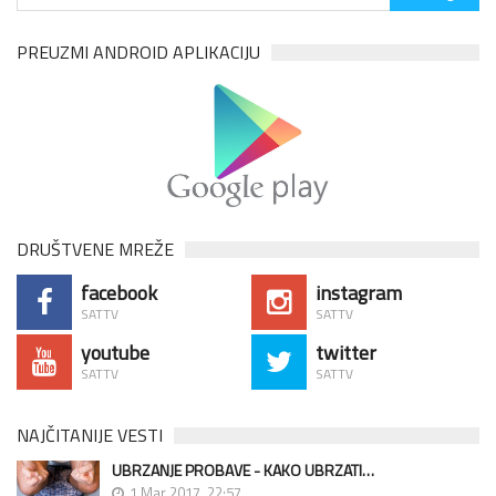
PREUZMI ANDROID APLIKACIJU
DRUŠTVENE MREŽE
facebook
instagram
SATTV
SATTV
youtube
twitter
SATTV
SATTV
NAJČITANIJE VESTI
UBRZANJE PROBAVE - KAKO UBRZATI…
1 Mar 2017, 22:57