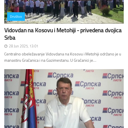
Društvo
Vidovdan na Kosovu i Metohiji - privedena dvojica
Srba
28 Jun 2025, 13:01
Centralno obeležavanje Vidovdana na Kosovu i Metohiji održano je u
manastiru Gračanica i na Gazimestanu. U Gračanici je…