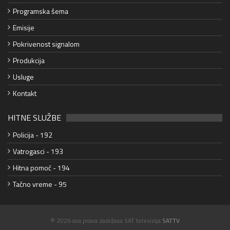
Programska šema
Emisije
Pokrivenost signalom
Produkcija
Usluge
Kontakt
HITNE SLUŽBE
Policija - 192
Vatrogasci - 193
Hitna pomoć - 194
Tačno vreme - 95
© 2026 sva prava zadržava SAT televizija
SATTV