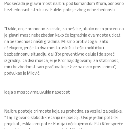
Podsećada je glavni most na Ibru pod komandom Kfora, odnosno
bezbednosnih struktura Euleks policije zbog nebezbednosti.
"Dakle, on je prohodan za civile, za pešake, ali ako neko proceni da
je glavni most nebezbedan kako će izgradnja dva mosta uticati
na bezbednost naših građana. Mi smo protiv toga i zato
očekujem, jer će ta dva mosta usložiti tešku političku i
bezbednosnu situaciju, da Kfor preventivno deluje i da spreči
izgradnju ta dva mosta jer je Kfor najodgovorniji za stabilnost,
mir i bezbednost svih građana koje žive na ovim prostorima“,
podvukao je Milović.
Ideja o mostovima uvukla napetost
Na Ibru postoje tri mosta koja su prohodna za vozila i za pešake.
"Taj izgovor o slobodi kretanja ne postoji. Ovo je jedan politički
projekat, esklatorni potez Kurtija i očekujemo da EU i Kfor spreče