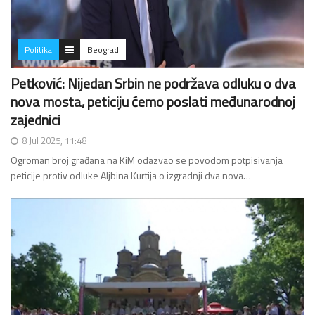
Politika
Beograd
Petković: Nijedan Srbin ne podržava odluku o dva
nova mosta, peticiju ćemo poslati međunarodnoj
zajednici
8 Jul 2025, 11:48
Ogroman broj građana na KiM odazvao se povodom potpisivanja
peticije protiv odluke Aljbina Kurtija o izgradnji dva nova…