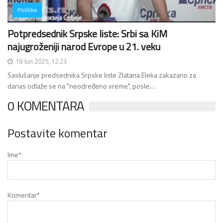
Politika
Potpredsednik Srpske liste: Srbi sa KiM
najugroženiji narod Evrope u 21. veku
18 Jun 2025, 12:23
Saslušanje predsednika Srpske liste Zlatana Eleka zakazano za
danas odlaže se na "neodređeno vreme", posle…
0 KOMENTARA
Postavite komentar
Ime
*
Komentar
*