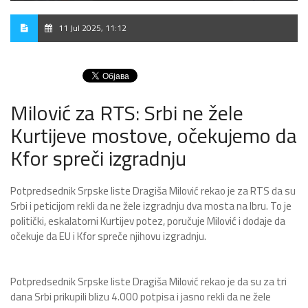
11 Jul 2025, 11:12
Milović za RTS: Srbi ne žele
Kurtijeve mostove, očekujemo da
Kfor spreči izgradnju
Potpredsednik Srpske liste Dragiša Milović rekao je za RTS da su
Srbi i peticijom rekli da ne žele izgradnju dva mosta na Ibru. To je
politički, eskalatorni Kurtijev potez, poručuje Milović i dodaje da
očekuje da EU i Kfor spreče njihovu izgradnju.
Potpredsednik Srpske liste Dragiša Milović rekao je da su za tri
dana Srbi prikupili blizu 4.000 potpisa i jasno rekli da ne žele