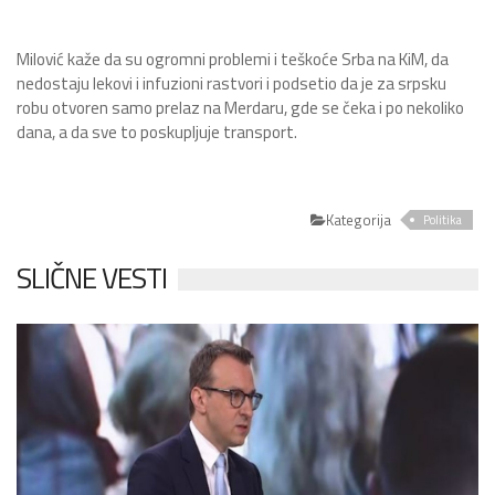
Milović kaže da su ogromni problemi i teškoće Srba na KiM, da
nedostaju lekovi i infuzioni rastvori i podsetio da je za srpsku
robu otvoren samo prelaz na Merdaru, gde se čeka i po nekoliko
dana, a da sve to poskupljuje transport.
Kategorija
Politika
SLIČNE VESTI