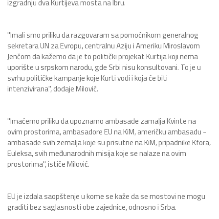
izgradnju dva Kurtijeva mosta na Ibru.
"Imali smo priliku da razgovaram sa pomoćnikom generalnog
sekretara UN za Evropu, centralnu Aziju i Ameriku Miroslavom
Jenčom da kažemo da je to politički projekat Kurtija koji nema
uporište u srpskom narodu, gde Srbi nisu konsultovani. To je u
svrhu političke kampanje koje Kurti vodi i koja će biti
intenzivirana", dodaje Milović.
"Imaćemo priliku da upoznamo ambasade zamalja Kvinte na
ovim prostorima, ambasadore EU na KiM, američku ambasadu -
ambasade svih zemalja koje su prisutne na KiM, pripadnike Kfora,
Euleksa, svih međunarodnih misija koje se nalaze na ovim
prostorima", ističe Milović.
EU je izdala saopštenje u kome se kaže da se mostovi ne mogu
graditi bez saglasnosti obe zajednice, odnosno i Srba.