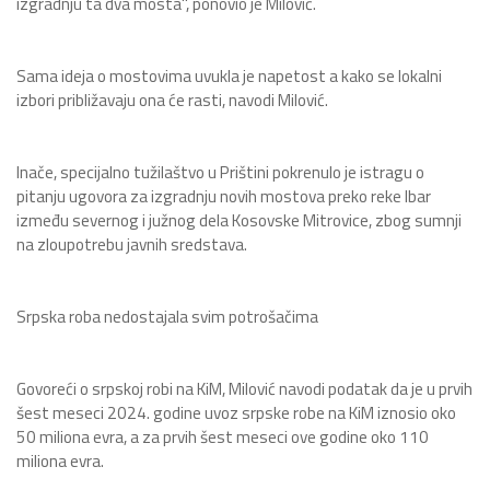
izgradnju ta dva mosta", ponovio je Milović.
Sama ideja o mostovima uvukla je napetost a kako se lokalni
izbori približavaju ona će rasti, navodi Milović.
Inače, specijalno tužilaštvo u Prištini pokrenulo je istragu o
pitanju ugovora za izgradnju novih mostova preko reke Ibar
između severnog i južnog dela Kosovske Mitrovice, zbog sumnji
na zloupotrebu javnih sredstava.
Srpska roba nedostajala svim potrošačima
Govoreći o srpskoj robi na KiM, Milović navodi podatak da je u prvih
šest meseci 2024. godine uvoz srpske robe na KiM iznosio oko
50 miliona evra, a za prvih šest meseci ove godine oko 110
miliona evra.