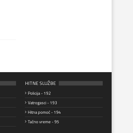
HITNE SLUŽBE
Policija - 192
Vatrogasci - 193
Hitna pomoć - 194
Tačno vreme - 95