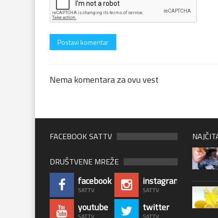
Nema komentara za ovu vest
FACEBOOK SATTV
NAJČIT
DRUŠTVENE MREŽE
facebook
instagram
SATTV
SATTV
youtube
twitter
SATTV
SATTV