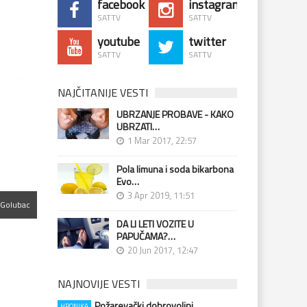
facebook
instagram
SATTV
SATTV
youtube
twitter
SATTV
SATTV
NAJČITANIJE VESTI
UBRZANJE PROBAVE - KAKO
UBRZATI…
1 Mar 2017, 22:57
Pola limuna i soda bikarbona
Evo…
3 Apr 2019, 11:51
eGolubac
DA LI LETI VOZITE U
PAPUČAMA?…
20 Jun 2017, 12:47
NAJNOVIJE VESTI
Požarevački dobrovoljni
HRONIKA