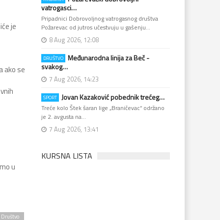
vatrogasci…
Pripadnici Dobrovoljnog vatrogasnog društva
iće je
Požarevac od jutros učestvuju u gašenju…
8 Aug 2026, 12:08
Međunarodna linija za Beč -
DRUŠTVO
svakog…
va ako se
7 Aug 2026, 14:23
ovnih
Jovan Kazaković pobednik trećeg…
SPORT
Treće kolo Štek šaran lige „Braničevac“ održano
je 2. avgusta na…
7 Aug 2026, 13:41
KURSNA LISTA
amo u
Društvo