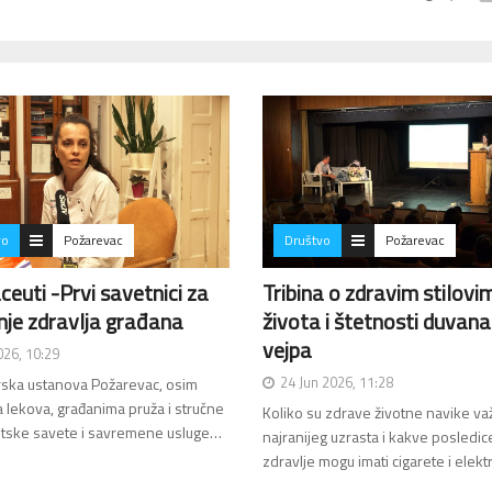
vo
Požarevac
Društvo
Požarevac
euti -Prvi savetnici za
Tribina o zdravim stilovi
je zdravlja građana
života i štetnosti duvana 
vejpa
2026, 10:29
24 Jun 2026, 11:28
ska ustanova Požarevac, osim
a lekova, građanima pruža i stručne
Koliko su zdrave životne navike v
tske savete i savremene usluge…
najranijeg uzrasta i kakve posledic
zdravlje mogu imati cigarete i ele