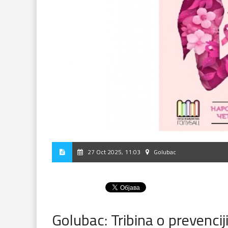
27 Oct 2025, 11:03
Golubac
Golubac: Tribina o prevencij