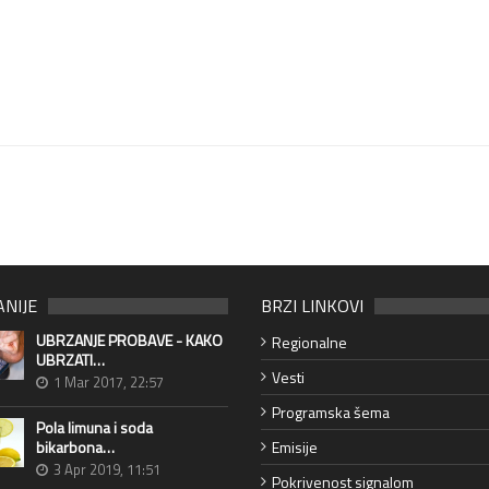
ANIJE
BRZI LINKOVI
UBRZANJE PROBAVE - KAKO
Regionalne
UBRZATI…
Vesti
1 Mar 2017, 22:57
Programska šema
Pola limuna i soda
bikarbona…
Emisije
3 Apr 2019, 11:51
Pokrivenost signalom