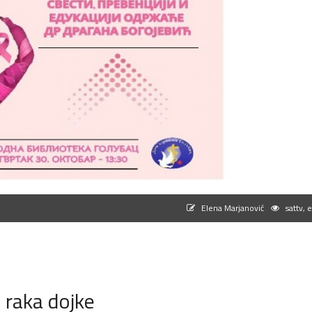
Elena Marjanović
sattv, 
i raka dojke