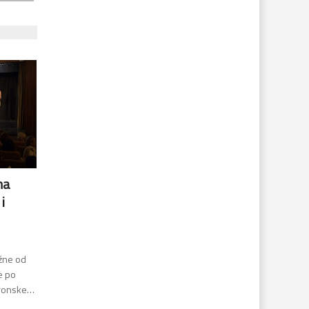
ma
i
ažne od
e po
ktronske…