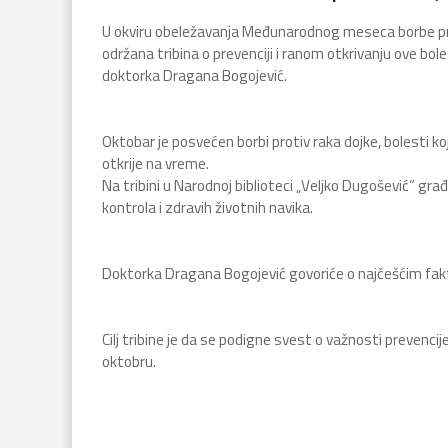
U okviru obeležavanja Međunarodnog meseca borbe proti
održana tribina o prevenciji i ranom otkrivanju ove bole
doktorka Dragana Bogojević.
Oktobar je posvećen borbi protiv raka dojke, bolesti koj
otkrije na vreme.
Na tribini u Narodnoj biblioteci „Veljko Dugošević“ gra
kontrola i zdravih životnih navika.
Doktorka Dragana Bogojević govoriće o najčešćim faktori
Cilj tribine je da se podigne svest o važnosti prevenc
oktobru.