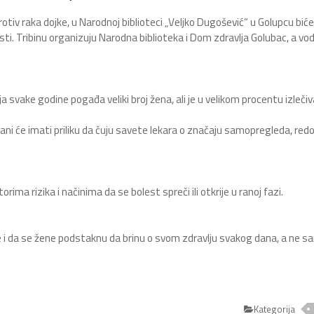
v raka dojke, u Narodnoj biblioteci „Veljko Dugošević“ u Golupcu biće
sti. Tribinu organizuju Narodna biblioteka i Dom zdravlja Golubac, a vod
a svake godine pogađa veliki broj žena, ali je u velikom procentu izleči
đani će imati priliku da čuju savete lekara o značaju samopregleda, red
ma rizika i načinima da se bolest spreči ili otkrije u ranoj fazi.
ije i da se žene podstaknu da brinu o svom zdravlju svakog dana, a ne s
Kategorija