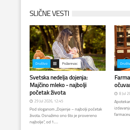
SLIČNE VESTI
Društvo
Požarevac
Društ
Svetska nedelja dojenja:
Farmac
Majčino mleko - najbolji
očuvan
početak života
8 Jul 
29 Jul 2026, 12:45
Apotekar
izdavanj
Pod sloganom „Dojenje – najbolji početak
farmaceu
života. Osnažimo ono što je provereno
najbolje“, od 1.…