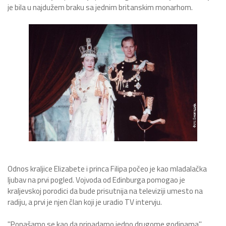
je bila u najdužem braku sa jednim britanskim monarhom.
Odnos kraljice Elizabete i princa Filipa počeo je kao mladalačka
ljubav na prvi pogled. Vojvoda od Edinburga pomogao je
kraljevskoj porodici da bude prisutnija na televiziji umesto na
radiju, a prvi je njen član koji je uradio TV intervju.
"Ponašamo se kao da pripadamo jedno drugome godinama",