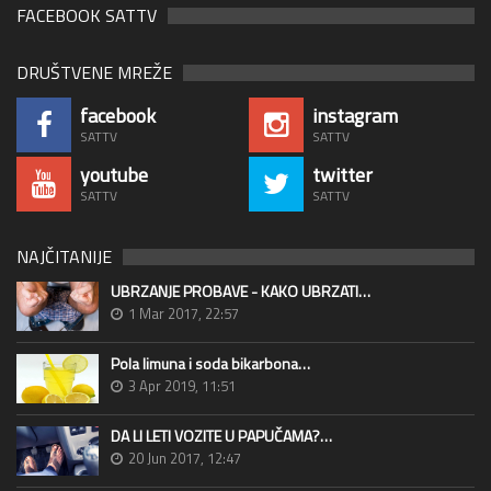
FACEBOOK SATTV
DRUŠTVENE MREŽE
facebook
instagram
SATTV
SATTV
youtube
twitter
SATTV
SATTV
NAJČITANIJE
UBRZANJE PROBAVE - KAKO UBRZATI…
1 Mar 2017, 22:57
Pola limuna i soda bikarbona…
3 Apr 2019, 11:51
DA LI LETI VOZITE U PAPUČAMA?…
20 Jun 2017, 12:47