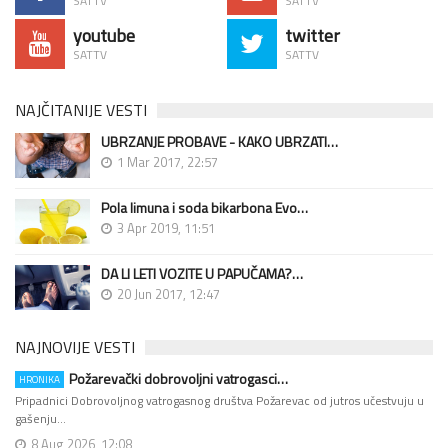
SATTV
SATTV
youtube
twitter
SATTV
SATTV
NAJČITANIJE VESTI
UBRZANJE PROBAVE - KAKO UBRZATI…
1 Mar 2017, 22:57
Pola limuna i soda bikarbona Evo…
3 Apr 2019, 11:51
DA LI LETI VOZITE U PAPUČAMA?…
20 Jun 2017, 12:47
NAJNOVIJE VESTI
Požarevački dobrovoljni vatrogasci…
HRONIKA
Pripadnici Dobrovoljnog vatrogasnog društva Požarevac od jutros učestvuju u
gašenju…
8 Aug 2026, 12:08