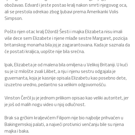
obožavao. Edvard i jeste postao kralj nakon smrti njegovog oca,
ali se prestola odrekao zbog ljubavi prema Amerikanki Volis
Simpson.
Pošto njen otac kralj Džordž Šesti i majka Elizabeta nisu imali
više dece sem Elizabete i njene mlađe sestre Margaret, pozicija
britanskog monarha bila joj je zagarantovana. Kada je saznala da
će postati kraljica, uopšte nije bila srećna.
Ipak, Elizabeta je od malena bila omiljena u Velikoj Britaniji. U kući
su je iz milošte zvali Lilibet, a nju i njenu sestru odgajala je
guvernanta, koja je kasnije opisala Elizabetu kao posebno dete,
izuzetno uredno, pedantno sa velikim odgovornošću.
Vinston Čerčil ju je jednom prilikom opisao kao veliki autoritet, jer
je još od malih nogu video u njoj odlučnost.
Brak sa grčkim kraljevićem Filipom nije bio najbolje prihvaćen u
Bakingemskoj palati, a najveći protivnici venčanju bile su njena
majka i baka.