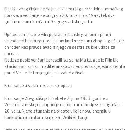
Najviše zbog činjenice da je veliki deo njegove rodbine nemačkog
porekla, a venčanje se odigralo 20. novembra 1947, tek dve
godine nakon okončanja Drugog svetskog rata.
Uprkos tome što je Filip postao britanski građanin i princ i
vojvoda od Edinburga, brak je bio kontroverzan i zbog toga što je
on rođen kao pravoslavac, a njegove sestre su bile udate za
naciste.
Nedugo posle venčanja preselili su se na Maltu, gde je Filip bio
stacioniran, a malo mediteransko ostrvo postala je jedina zemlja
pored Velike Britanije gde je Elizabeta živela.
Krunisanje u Vestminsterskoj opatiji
Krunisanje 26-godišnje Elizabete 2. juna 1953. godine u
Vestminsterskoj opatiji bio je najpopularniji kraljevski događaj u
20. veku. Njeno stupanje na presto ulilo je novu energiju u
bankrotiranu i ratom iscrpljenu Veliki Britaniju.