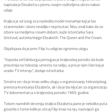
napisala je Elizabeta u pismu svojim roditeljima ubrzo nakon
udaje.
Kraljica je od svog oca nasledila model monarhije koji je bio
staromodan i skoro nevidljiv i neprisutan. Nisu znali kako da se
izbore sa medijima i novim dobom, kaže istoričarka Sara
Gristvud, autorka knjige Elizabeth: The Queen and the Crown.
Objašnjava da je princ Filip tu odigrao ogromnu ulogu.
"Vojvoda od Edinburga pomogao je kraljevskoj porodici da bude
prisutnija na televiziji, umesto na radiju, a prvi je njen član koji je
uradio TV intervju", dodaje istoričarka.
Smatra se i da je imao veliku ulogu u organizovanju televizijskog
prenosa krunisanja Elizabete, ali i da je bio ključan za organizaciju
TV dokumentarca o kraljevskoj porodici 1969. godine.
Tokom narednih decenija, kraljica Elizabeta javno je nekoliko puta
govorila o tome koliki je uticaj Filip imao na nju, nazivajući ga