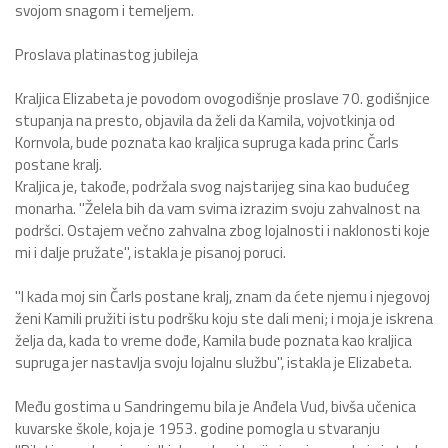
svojom snagom i temeljem.
Proslava platinastog jubileja
Kraljica Elizabeta je povodom ovogodišnje proslave 70. godišnjice
stupanja na presto, objavila da želi da Kamila, vojvotkinja od
Kornvola, bude poznata kao kraljica supruga kada princ Čarls
postane kralj.
Kraljica je, takođe, podržala svog najstarijeg sina kao budućeg
monarha. "Želela bih da vam svima izrazim svoju zahvalnost na
podršci. Ostajem večno zahvalna zbog lojalnosti i naklonosti koje
mi i dalje pružate", istakla je pisanoj poruci.
"I kada moj sin Čarls postane kralj, znam da ćete njemu i njegovoj
ženi Kamili pružiti istu podršku koju ste dali meni; i moja je iskrena
želja da, kada to vreme dođe, Kamila bude poznata kao kraljica
supruga jer nastavlja svoju lojalnu službu", istakla je Elizabeta.
Među gostima u Sandringemu bila je Anđela Vud, bivša učenica
kuvarske škole, koja je 1953. godine pomogla u stvaranju