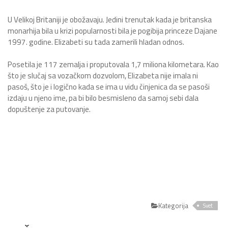
U Velikoj Britaniji je obožavaju. Jedini trenutak kada je britanska
monarhija bila u krizi popularnosti bila je pogibija princeze Dajane
1997. godine. Elizabeti su tada zamerili hladan odnos.
Posetila je 117 zemalja i proputovala 1,7 miliona kilometara. Kao
što je slučaj sa vozačkom dozvolom, Elizabeta nije imala ni
pasoš, što je i logično kada se ima u vidu činjenica da se pasoši
izdaju u njeno ime, pa bi bilo besmisleno da samoj sebi dala
dopuštenje za putovanje.
Kategorija
Svet