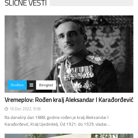
SLIČNE VESTI
Društvo
Beograd
Vremeplov: Rođen kralj Aleksandar I Karađorđević
16 Dec 2022, 9:58
Na današnji dan 1888. godine rođen je kralj Aleksandar I
Karađorđević, Kralj Ujedinitelj. Od 1921. do 1929. vladar…