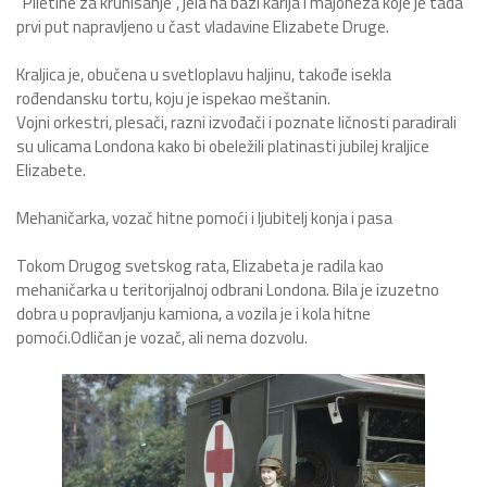
"Piletine za krunisanje", jela na bazi karija i majoneza koje je tada
prvi put napravljeno u čast vladavine Elizabete Druge.
Kraljica je, obučena u svetloplavu haljinu, takođe isekla
rođendansku tortu, koju je ispekao meštanin.
Vojni orkestri, plesači, razni izvođači i poznate ličnosti paradirali
su ulicama Londona kako bi obeležili platinasti jubilej kraljice
Elizabete.
Mehaničarka, vozač hitne pomoći i ljubitelj konja i pasa
Tokom Drugog svetskog rata, Elizabeta je radila kao
mehaničarka u teritorijalnoj odbrani Londona. Bila je izuzetno
dobra u popravljanju kamiona, a vozila je i kola hitne
pomoći.Odličan je vozač, ali nema dozvolu.