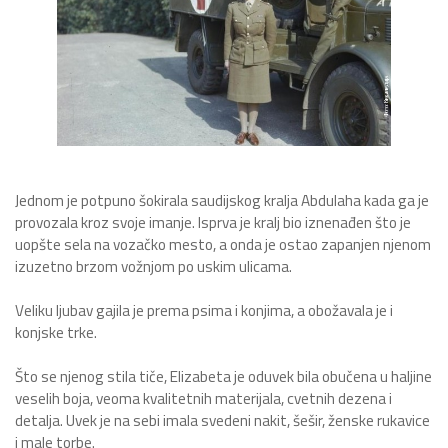
Jednom je potpuno šokirala saudijskog kralja Abdulaha kada ga je
provozala kroz svoje imanje. Isprva je kralj bio iznenađen što je
uopšte sela na vozačko mesto, a onda je ostao zapanjen njenom
izuzetno brzom vožnjom po uskim ulicama.
Veliku ljubav gajila je prema psima i konjima, a obožavala je i
konjske trke.
Što se njenog stila tiče, Elizabeta je oduvek bila obučena u haljine
veselih boja, veoma kvalitetnih materijala, cvetnih dezena i
detalja. Uvek je na sebi imala svedeni nakit, šešir, ženske rukavice
i male torbe.