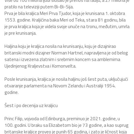
Više od 100 miliona ljudi slušalo je prenos na radiju, a 27 miliona je
pratilo na televiziji putem Bi-Bi-Sija.
Prva je bila kraljica Meri Prva Tjudor, koja je krunisana 1. oktobra
1553. godine. Kraljičina baka Meri od Teka, stara 81 godinu, bila
je prva kraljica koja je videla svoje unuče na tronu, međutim, umrla
je pre krunisanja.
Haljina koju je kraljica nosila na krunisanju, koju je dizajnirao
britanski modni dizajner Norman Hartnel, napravljena je od belog
satena i izvezena zlatnim i srebrnim koncem sa amblemima
Ujedinjenog Kraljevstva i Komonvelta.
Posle krunisanja, kraljica je nosila haljinu još šest puta, uključujući
otvaranje parlamenta na Novom Zelandu i Australiji 1954.
godine.
Šest i po decenija uz kraljicu
Princ Filip, vojvoda od Edinburga, preminuo je 2021. godine, u
100. godini. U braku sa Elizabetom bio je 73 godine, a kao suprug
britanske kraljice proveo je punih 65 godina, i zato je ličnost koja