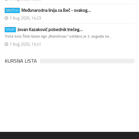
Međunarodna linija za Beč - svakog…
DRUŠTVO
7 Aug 2026, 14:23
Jovan Kazaković pobednik trećeg…
SPORT
Treće kolo Štek šaran lige „Braničevac“ održano je 2. avgusta na…
7 Aug 2026, 13:41
KURSNA LISTA