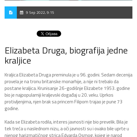
9 Sep 2022, 9:15
Elizabeta Druga, biografija jedne
kraljice
Kraljica Elizabeta Druga preminula je u 96. godini. Sedam decenija
provela je na tronu britanske monarhije, a nije ni trebalo da
postane kraljica. Krunisanje 26-godišnje Elizabete 1953. godine
bio je najpopularniji kraljevski događaj u 20. veku. Uprkos
protivljenjima, njen brak sa princem Filipom trajao je pune 73
godine.
Kada se Elizabeta rodila, interes javnosti nije bio prevelik. Bila je
tek treća u naslednom nizu, a oči javnosti su i ovako bile uprte u
njenog harizmatičnog strica Edvarda Osmog, kojeg je narod