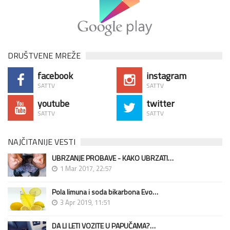
DRUŠTVENE MREŽE
facebook
instagram
SATTV
SATTV
youtube
twitter
SATTV
SATTV
NAJČITANIJE VESTI
UBRZANJE PROBAVE - KAKO UBRZATI…
1 Mar 2017, 22:57
Pola limuna i soda bikarbona Evo…
3 Apr 2019, 11:51
DA LI LETI VOZITE U PAPUČAMA?…