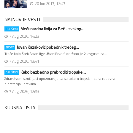
20 Jun 2017, 12:47
NAJNOVIJE VESTI
Međunardna linija za Beč - svakog…
DRUŠTVO
7 Aug 2026, 14:23
Jovan Kazaković pobednik trećeg…
SPORT
Treće kolo Štek šaran lige „Braničevac“ održano je 2. avgusta na…
7 Aug 2026, 13:41
Kako bezbedno prebroditi tropske…
DRUŠTVO
Zdravstveni stručnjaci upozoravaju da su tokom tropskih dana redovna
hidratacija i pravilna…
7 Aug 2026, 12:53
KURSNA LISTA