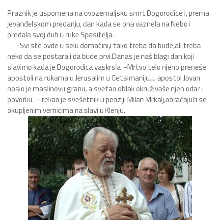
Praznik je uspomena na ovozemaljsku smrt Bogorodice i, prema
jevanđelskom predanju, dan kada se ona vaznela na Nebo i
predala svoj duh u ruke Spasitelja.
-Svi ste ovde u selu domaćini,i tako treba da bude,ali treba
neko da se postara i da bude prvi.Danas je naš blagi dan koji
slavimo kada je Bogorodica vaskrsla -Mrtvo telo njeno preneše
apostoli na rukama u Jerusalim u Getsimaniju..., apostol Jovan
nosio je maslinovu granu, a svetao oblak okruživaše njen odar i
povorku. – rekao je svešetnik u penziji Milan Mrkalj,obraćajući se
okupljenim vernicima na slavi u Klenju.