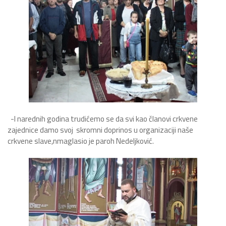
-I narednih godina trudićemo se da svi kao članovi crkvene
zajednice damo svoj skromni doprinos u organizaciji naše
crkvene slave,nmaglasio je paroh Nedeljković.