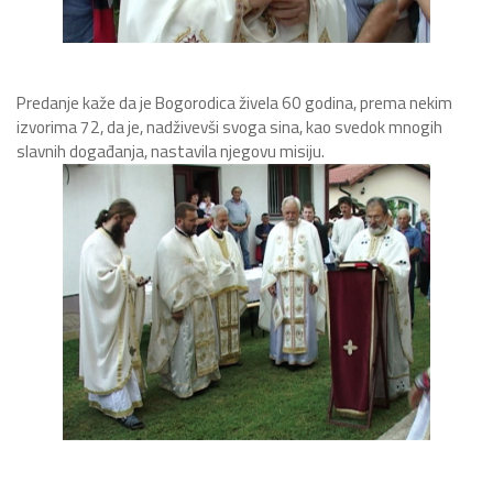
Predanje kaže da je Bogorodica živela 60 godina, prema nekim
izvorima 72, da je, nadživevši svoga sina, kao svedok mnogih
slavnih događanja, nastavila njegovu misiju.