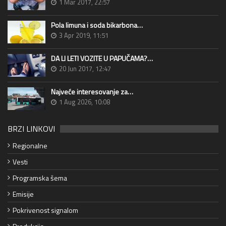
1 Mar 2017, 22:57
Pola limuna i soda bikarbona…
3 Apr 2019, 11:51
DA LI LETI VOZITE U PAPUČAMA?…
20 Jun 2017, 12:47
Najveće interesovanje za…
1 Aug 2026, 10:08
BRZI LINKOVI
Regionalne
Vesti
Programska šema
Emisije
Pokrivenost signalom