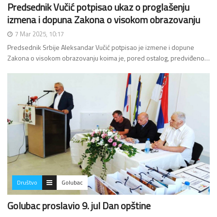
Predsednik Vučić potpisao ukaz o proglašenju
izmena i dopuna Zakona o visokom obrazovanju
7 Mar 2025, 10:17
Predsednik Srbije Aleksandar Vučić potpisao je izmene i dopune
Zakona o visokom obrazovanju koima je, pored ostalog, predviđeno…
Društvo
Golubac
Golubac proslavio 9. jul Dan opštine