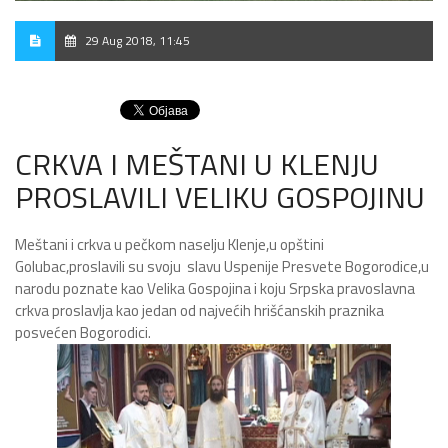
29 Aug 2018, 11:45
CRKVA I MEŠTANI U KLENJU
PROSLAVILI VELIKU GOSPOJINU
Meštani i crkva u pečkom naselju Klenje,u opštini
Golubac,proslavili su svoju slavu Uspenije Presvete Bogorodice,u
narodu poznate kao Velika Gospojina i koju Srpska pravoslavna
crkva proslavlja kao jedan od najvećih hrišćanskih praznika
posvećen Bogorodici.