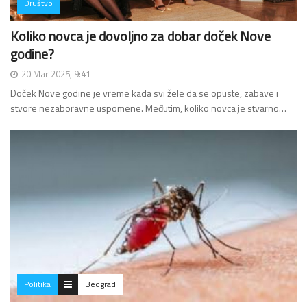
Društvo
Koliko novca je dovoljno za dobar doček Nove
godine?
20 Mar 2025, 9:41
Doček Nove godine je vreme kada svi žele da se opuste, zabave i
stvore nezaboravne uspomene. Međutim, koliko novca je stvarno…
Politika
Beograd