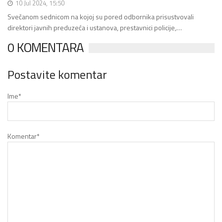
10 Jul 2024, 15:50
Svečanom sednicom na kojoj su pored odbornika prisustvovali
direktori javnih preduzeća i ustanova, prestavnici policije,…
0 KOMENTARA
Postavite komentar
Ime
*
Komentar
*