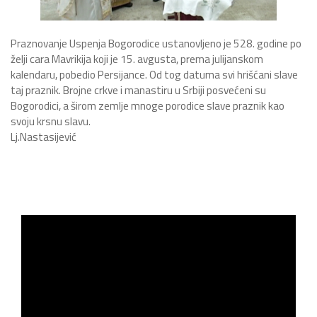
Praznovanje Uspenja Bogorodice ustanovljeno je 528. godine po
želji cara Mavrikija koji je 15. avgusta, prema julijanskom
kalendaru, pobedio Persijance. Od tog datuma svi hrišćani slave
taj praznik. Brojne crkve i manastiru u Srbiji posvećeni su
Bogorodici, a širom zemlje mnoge porodice slave praznik kao
svoju krsnu slavu.
Lj.Nastasijević