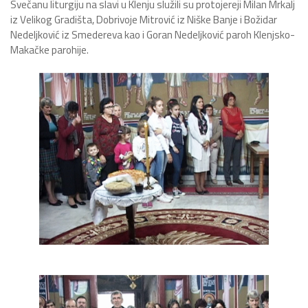
Svečanu liturgiju na slavi u Klenju služili su protojereji Milan Mrkalj
iz Velikog Gradišta, Dobrivoje Mitrović iz Niške Banje i Božidar
Nedeljković iz Smedereva kao i Goran Nedeljković paroh Klenjsko-
Makačke parohije.