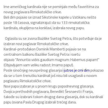
Ime američkog kardinala nije se pominjalo među favoritima za
novog poglavara Rimokatoličke crkve.
Beli dim pojavio se iznad Sikstinske kapele u Vatikanu nešto
posle 18 časova, signalizirajući da su 133 rimokatolička
kardinala, okupljena na konklavi, izabrala novog papu.
Oglasila su se zvona Bazilike Svetog Petra, što potvrđuje da je
izabran novi poglavar Rimokatoličke crkve.
Kardinal-protođakon Dominik Mamberti pojavio se na
centralnom balkonu Bazilike Svetog Petra i svetu
objavio "Annuntio vobis gaudium magnum: Habemus papam!"
(Objavljujem vam veliku radost: Imamo papu!).
Posle sinoćnjeg neuspešnog glasanja
i jutros je crni dim
pokazao
da se u tom trenutku kardinali još nisu bili usaglasili o novom
poglavaru Rimokatoličke crkve.
Novi papa izabran je u prvom krugu popodnevnog glasanja.
Dvojica prethodnih poglavara, Benedikt Šesnaesti i Franja,
takođe su izabrani tokom drugog dana glasanja, dok su kardinali
papu Jovana Pavla Drugog izabrali trećeg dana.