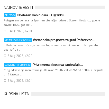
NAJNOVIJE VESTI
Obeležen Dan rudara u Ogranku…
DRUŠTVO
Polaganjem venaca na Spomen obeležju rudaru u Starom Kostolcu, gde je
davne 1870. godine i…
6 Aug 2026, 14:01
Vremenska prognoza za grad Požarevac…
VREMENSKA PROGNOZA
U Požarevcu se očekuje veoma toplo vreme sa minimalnom temperaturom
oko 19°C i…
6 Aug 2026, 12:28
Privremena obustava saobraćaja…
SERVISNE INFORMACIJE
Zbog održavanja manifestacije „Karavan YouthFest 2026“, od petka, 7. avgusta
u 17 časova,…
6 Aug 2026, 12:24
KURSNA LISTA