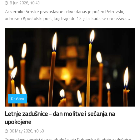
8 Jun 2026, 10:43
Za vernike Srpske pravoslavne crkve danas je počeo Petrovski,
odnosno Apostolski post, koji traje do 12. jula, kada se obeležava…
Društvo
Letnje zadušnice - dan molitve i sećanja na
upokojene
30 May 2026, 10:50
Pravoslavni vernici danas obeležavaju Duhovske ili letnje zadušnice,