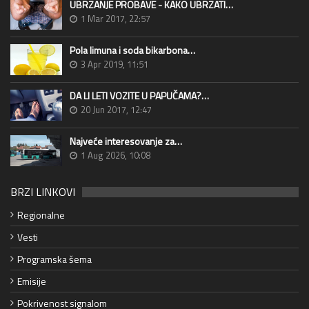
UBRZANJE PROBAVE - KAKO UBRZATI…
1 Mar 2017, 22:57
Pola limuna i soda bikarbona…
3 Apr 2019, 11:51
DA LI LETI VOZITE U PAPUČAMA?…
20 Jun 2017, 12:47
Najveće interesovanje za…
1 Aug 2026, 10:08
BRZI LINKOVI
Regionalne
Vesti
Programska šema
Emisije
Pokrivenost signalom