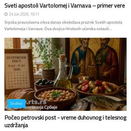
Sveti apostoli Vartolomej i Varnava – primer vere
24 Jun 2026, 10:11
Srpska pravoslavna crkva danas obeležava praznik Svetih apostola
Vartolomeja i Varnave. Ova dvojica Hristovih učenika ostavili…
Društvo
Počeo petrovski post - vreme duhovnog i telesnog
uzdržanja