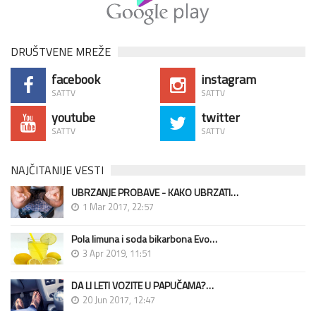
DRUŠTVENE MREŽE
facebook
instagram
SATTV
SATTV
youtube
twitter
SATTV
SATTV
NAJČITANIJE VESTI
UBRZANJE PROBAVE - KAKO UBRZATI…
1 Mar 2017, 22:57
Pola limuna i soda bikarbona Evo…
3 Apr 2019, 11:51
DA LI LETI VOZITE U PAPUČAMA?…
20 Jun 2017, 12:47