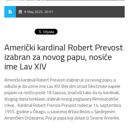
8 May 2025, 20:01
Američki kardinal Robert Prevost
izabran za novog papu, nosiće
ime Lav XIV
Američki kardinal Robert Prevost izabran je za novog papu, a
odlučio je da uzme ime Lav XIV. Beli dim iznad Sikstinske kapele
pojavio se nešto posle 18 časova, značivši tako da su kardinali,
drugog dana konklave, izabrali novog poglavara Rimokatoličke
crkve. Kardinal Robert Frensis Prevost rođen je 14. septembra
1955. godine u Čikagu, u saveznoj državi Ilinois u Sjedinjenim
Američkim Državama. Prvi je papa koji dolazi iz Sevrne Amerike.